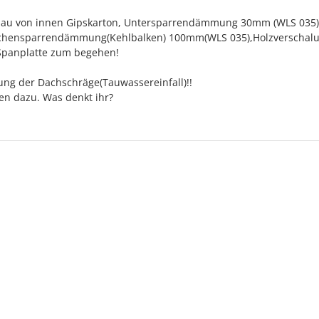
fbau von innen Gipskarton, Untersparrendämmung 30mm (WLS 035)
schensparrendämmung(Kehlbalken) 100mm(WLS 035),Holzverschal
Spanplatte zum begehen!
tung der Dachschräge(Tauwassereinfall)!!
gen dazu. Was denkt ihr?