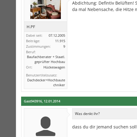
Abdichtung: Defintiv Belüften! S
da mal Nebensache, die Hitze 
H.PF
Dabei seit:
07.12.2005
Beiträge:
11.915
Zustimmungen:
9
Beruf:
Baufachberater + Staatl.
geprüfter Hochbau
Ort:
Hückeswagen
Benutzertitelzusatz:
Dachdecker+Hochbaute
chniker
Gast943916
,
12.01.2014
Was denkt ihr?
dass du dir jemand suchen soll