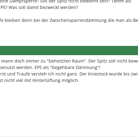
ine Dampfsperre? Soll der Spitz nicht bewohnt sein? 18mm als
PS? Was soll damit bezweckt werden?
raufe bleiben denn bei der Zwischensparrendämmung die man als B
mann doch immer zu "beheitzten Raum". Der Spitz soll nicht bew
 benutzt werden. EPS als "begehbare Dämmung"!
irst und Traufe versteh ich nicht ganz. Der Kniestock wurde bis zw
t nicht viel mit Hinterlüftung möglich.