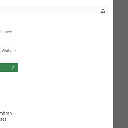
rhaben!
Weiter >
#1
embran
etes