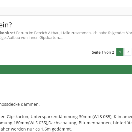
ein?
 konkret
Forum im Bereich Altbau; Hallo zusammen, ich habe folgendes Vo
e: Aufbau von innen Gipskarton,...
1
2
Seite 1 von 2
chossdecke dämmen.
nnen Gipskarton, Untersparrendämmung 30mm (WLS 035), Klimam
mmung 180mm(WLS 035),Dachschalung, Bitumenbahnen, hinterlüt
, daher werden nur ca 1,6m gedämmt.