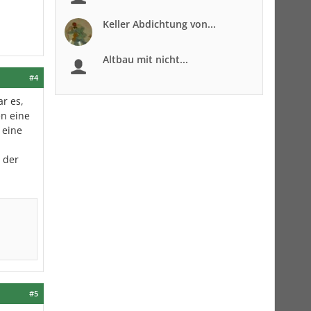
Keller Abdichtung von...
Altbau mit nicht...
#4
ar es,
en eine
 eine
 der
#5