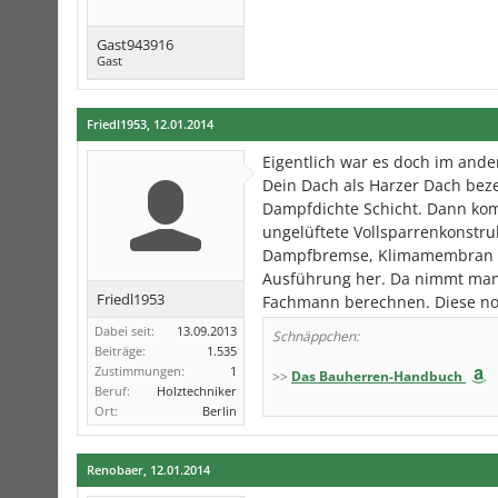
Gast943916
Gast
Friedl1953
,
12.01.2014
Eigentlich war es doch im ander
Dein Dach als Harzer Dach beze
Dampfdichte Schicht. Dann kom
ungelüftete Vollsparrenkonstru
Dampfbremse, Klimamembran bla
Ausführung her. Da nimmt man 
Friedl1953
Fachmann berechnen. Diese no
Dabei seit:
13.09.2013
Schnäppchen:
Beiträge:
1.535
Zustimmungen:
1
>>
Das Bauherren-Handbuch
Beruf:
Holztechniker
Ort:
Berlin
Renobaer
,
12.01.2014