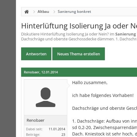
Altbau
Sanierung konkret
Hinterlüftung Isolierung Ja oder N
Diskutiere
Hinterlüftung Isolierung Ja oder Nein?
im
Sanierung
Dachschräge und oberste Geschossdecke dämmen. 1. Dachschräg
Antworten
Neues Thema erstellen
Renobaer
,
12.01.2014
Hallo zusammen,
ich habe folgendes Vorhaben!
Dachschräge und oberste Ges
Renobaer
1. Dachschräge: Aufbau von i
sd 0,2-20, Zwischensparrendä
Dabei seit:
11.01.2014
Dach. Kniestock ist sehr hoch
Beiträge:
23