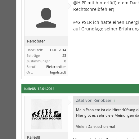
@H.PF mit hinterlü(f)tetem Dach
Rechtschreibfehler)
@GIPSER ich hatte einen Energ
auf Grundlage seiner Erfahrun
Renobaer
Dabei seit:
11.01.2014
Beiträge:
23
Zustimmungen:
0
Beruf:
Elektroniker
Ort:
Ingolstadt
Kalle88
,
12.01.2014
Zitat von Renobaer:
↑
Mein Problem ist die Hinterlüftung 
Hier gibt es sehr viele Meinungen da
Vielen Dank schon mal
Kalle88