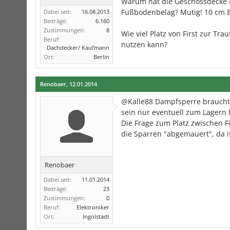
Warum hat die Geschossdecke e
Fußbodenbelag? Mutig! 10 cm E
Dabei seit:
16.08.2013
Beiträge:
6.160
Zustimmungen:
8
Wie viel Platz von First zur T
Beruf:
nutzen kann?
Dachdecker/ Kaufmann
Ort:
Berlin
Renobaer
,
12.01.2014
@Kalle88 Dampfsperre braucht 
sein nur eventuell zum Lagern
Die Frage zum Platz zwischen F
die Sparren "abgemauert", da is
Renobaer
Dabei seit:
11.01.2014
Beiträge:
23
Zustimmungen:
0
Beruf:
Elektroniker
Ort:
Ingolstadt