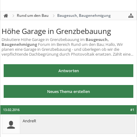
Rund um den Bau
Baugesuch, Baugenehmigung
Höhe Garage in Grenzbebauung
Diskutiere
Höhe Garage in Grenzbebauung
im
Baugesuch,
Baugenehmigung
Forum im Bereich Rund um den Bau; Hallo, Wir
planen eine Garage in Grenzbebauung - und überlegen ob wir die
verpflichtende Dachbegrünung durch Photovoltaik ersetzen. Zählt eine...
Antworten
Neues Thema erstellen
13.02.2016
#1
AndreR