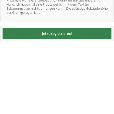
Maximale Höhe Grenzbebauung - Könnt ihr mir das erklären?:
Hallo, ich habe mal eine Frage, weil ich mit dem Text im
Bebauungsplan nichts anfangen kann. "Die zulässige Gebäudehöhe
der Grenzgaragen ist...
Jetzt registrieren!