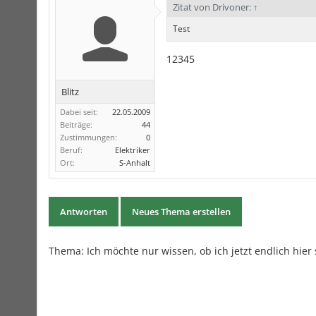
Zitat von Drivoner:
↑
Test
12345
Blitz
Dabei seit:
22.05.2009
Beiträge:
44
Zustimmungen:
0
Beruf:
Elektriker
Ort:
S-Anhalt
Antworten
Neues Thema erstellen
Thema:
Ich möchte nur wissen, ob ich jetzt endlich hie