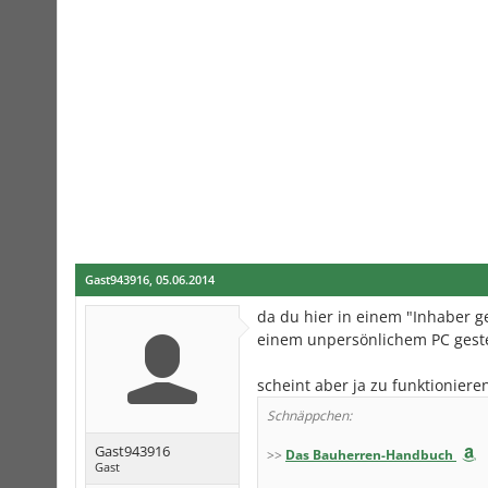
Gast943916
,
05.06.2014
da du hier in einem "Inhaber g
einem unpersönlichem PC gesteu
scheint aber ja zu funktioniere
Schnäppchen:
Gast943916
>>
Das Bauherren-Handbuch
Gast