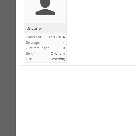
Drivoner
Dabei seit:
12.06.2014
Beiträge:
4
Zustimmungen:
0
Beruf:
Ökonom
Ort:
Scheswig