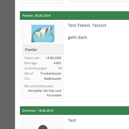
Peeder
,
05.06.2014
Test,Teeest, Tesssst
geht doch
Peeder
Dabei seit:
14.06.2005
Beiträge:
4.801
Zustimmungen:
13
Beruf:
Trockenbauer
Ort:
Wallhausen
Benutzertitelzusatz:
Hersteller GK-Falt und
Formteile
Drivoner
,
14.06.2014
Test