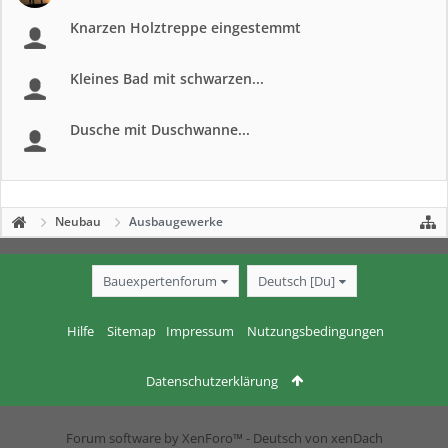
Knarzen Holztreppe eingestemmt
Kleines Bad mit schwarzen...
Dusche mit Duschwanne...
Neubau
Ausbaugewerke
Bauexpertenforum
Deutsch [Du]
Hilfe
Sitemap
Impressum
Nutzungsbedingungen
Datenschutzerklärung
Forum software by XenForo™
-
Deutsch von xenDach