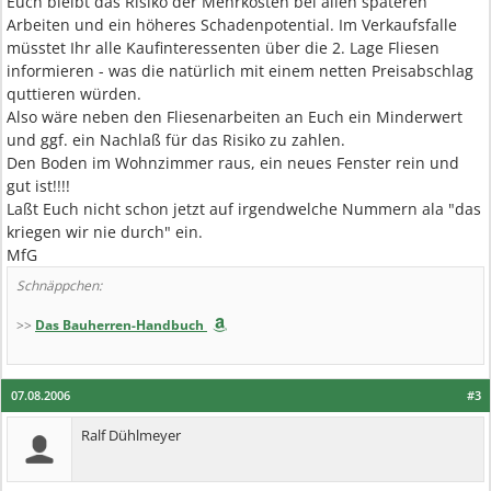
Euch bleibt das Risiko der Mehrkosten bei allen späteren
Arbeiten und ein höheres Schadenpotential. Im Verkaufsfalle
müsstet Ihr alle Kaufinteressenten über die 2. Lage Fliesen
informieren - was die natürlich mit einem netten Preisabschlag
quttieren würden.
Also wäre neben den Fliesenarbeiten an Euch ein Minderwert
und ggf. ein Nachlaß für das Risiko zu zahlen.
Den Boden im Wohnzimmer raus, ein neues Fenster rein und
gut ist!!!!
Laßt Euch nicht schon jetzt auf irgendwelche Nummern ala "das
kriegen wir nie durch" ein.
MfG
Schnäppchen:
>>
Das Bauherren-Handbuch
07.08.2006
#3
Ralf Dühlmeyer