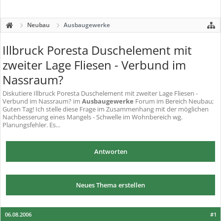
Neubau
Ausbaugewerke
Illbruck Poresta Duschelement mit
zweiter Lage Fliesen - Verbund im
Nassraum?
Diskutiere
Illbruck Poresta Duschelement mit zweiter Lage Fliesen -
Verbund im Nassraum?
im
Ausbaugewerke
Forum im Bereich Neubau;
Guten Tag! Ich stelle diese Frage im Zusammenhang mit der möglichen
Nachbesserung eines Mangels - Schwelle im Wohnbereich wg.
Planungsfehler. Es...
Antworten
Neues Thema erstellen
06.08.2006
#1