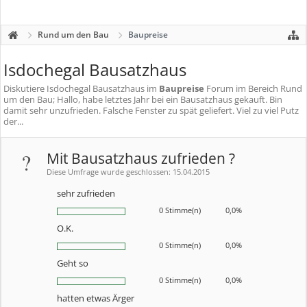
Rund um den Bau
Baupreise
Isdochegal Bausatzhaus
Diskutiere
Isdochegal Bausatzhaus
im
Baupreise
Forum im Bereich Rund
um den Bau; Hallo, habe letztes Jahr bei ein Bausatzhaus gekauft. Bin
damit sehr unzufrieden. Falsche Fenster zu spät geliefert. Viel zu viel Putz
der...
?
Mit Bausatzhaus zufrieden ?
Diese Umfrage wurde geschlossen: 15.04.2015
sehr zufrieden
0 Stimme(n)
0,0%
O.K.
0 Stimme(n)
0,0%
Geht so
0 Stimme(n)
0,0%
hatten etwas Ärger