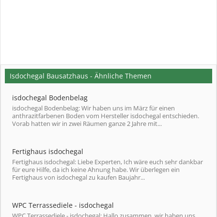
Isdochegal Bausatzhaus - Ähnliche Themen
isdochegal Bodenbelag
isdochegal Bodenbelag: Wir haben uns im März für einen
anthrazitfarbenen Boden vom Hersteller isdochegal entschieden.
Vorab hatten wir in zwei Räumen ganze 2 Jahre mit...
Fertighaus isdochegal
Fertighaus isdochegal: Liebe Experten, Ich wäre euch sehr dankbar
für eure Hilfe, da ich keine Ahnung habe. Wir überlegen ein
Fertighaus von isdochegal zu kaufen Baujahr...
WPC Terrassediele - isdochegal
WPC Terrassediele - isdochegal: Hallo zusammen, wir haben uns