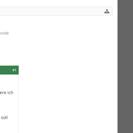
wurde
#1
ere ich
soll