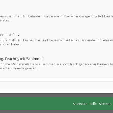
en zusammen, Ich befinde mich gerade im Bau einer Garage, bzw Rohbau fe
rstes...
Zement-Putz
tz: Hallo, ich bin neu hier und freue mich auf eine spannende und lehrrei
n Foren habe...
wg. Feuchtigkeit/Schimmel)
htigkeit/Schimmel): Hallo zusammen, als noch frisch gebackener Bauherr bi
santen Threads gelesen....
Startseite
Hilfe
Sitemap