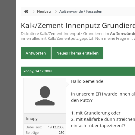
Neubau
Außenwände / Fassaden
Kalk/Zement Innenputz Grundier
Diskutiere
Kalk/Zement Innenputz Grundieren
im
Außenwände
innen alles mit Kalk/Zementputz geputzt. Nun meine Frage mit wa
Antworten
Neues Thema erstellen
knopy
,
14.12.2009
Hallo Gemeinde,
in unserem EFH wurde innen al
den Putz??
1. mit Grundierung oder
knopy
2. mit Kalkfarbe dünn streichen
einfach rüber tapezieren??
Dabei seit:
19.12.2006
Beiträge:
250