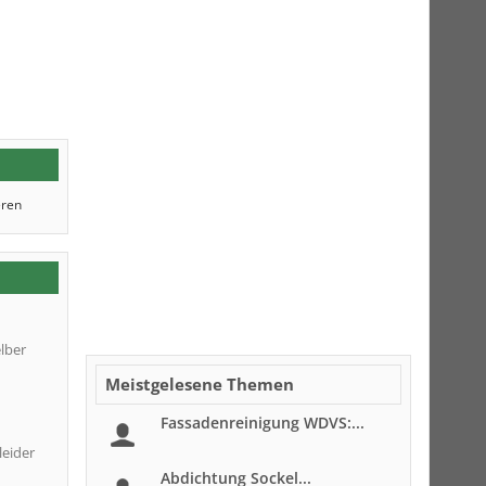
eren
lber
Meistgelesene Themen
Fassadenreinigung WDVS:...
leider
Abdichtung Sockel...