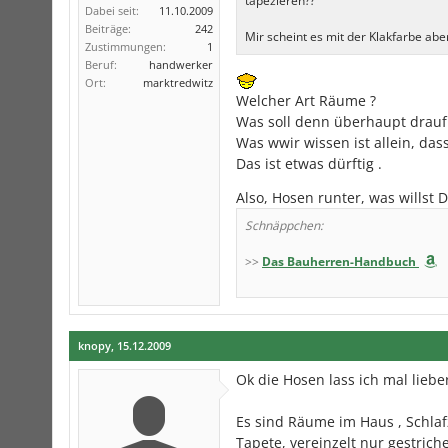
tapezieren??
Dabei seit:
11.10.2009
Beiträge:
242
Mir scheint es mit der Klakfarbe abe
Zustimmungen:
1
Beruf:
handwerker
Ort:
marktredwitz
Welcher Art Räume ?
Was soll denn überhaupt drauf 
Was wwir wissen ist allein, das
Das ist etwas dürftig .
Also, Hosen runter, was willst 
Schnäppchen:
>>
Das Bauherren-Handbuch
knopy
,
15.12.2009
Ok die Hosen lass ich mal liebe
Es sind Räume im Haus , Schlaf
Tapete, vereinzelt nur gestric