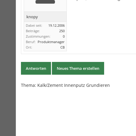
knopy
Dabei seit:
19.12.2006
Beiträge:
250
Zustimmungen:
0
Beruf:
Produktmanager
Ort:
CB
Antworten
Neues Thema erstellen
Thema: Kalk/Zement Innenputz Grundieren