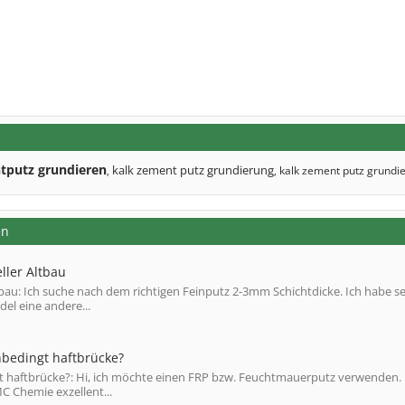
tputz grundieren
kalk zement putz grundierung
kalk zement putz grundi
,
,
en
ller Altbau
bau: Ich suche nach dem richtigen Feinputz 2-3mm Schichtdicke. Ich habe se
el eine andere...
unbedingt haftbrücke?
gt haftbrücke?: Hi, ich möchte einen FRP bzw. Feuchtmauerputz verwenden. 
MC Chemie exzellent...