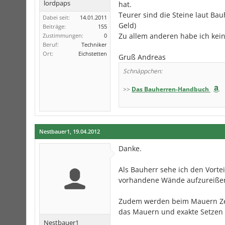
lordpaps
hat.
Teurer sind die Steine laut Bauh
Dabei seit:
14.01.2011
Geld)
Beiträge:
155
Zu allem anderen habe ich kei
Zustimmungen:
0
Beruf:
Techniker
Ort:
Eichstetten
Gruß Andreas
Schnäppchen:
>>
Das Bauherren-Handbuch
Nestbauer1
,
19.04.2012
Danke.
Als Bauherr sehe ich den Vortei
vorhandene Wände aufzureißen.
Zudem werden beim Mauern Zent
das Mauern und exakte Setzen d
Nestbauer1