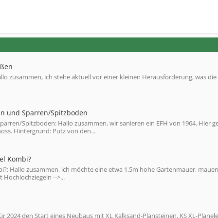
eßen
o zusammen, ich stehe aktuell vor einer kleinen Herausforderung, was die
in und Sparren/Spitzboden
arren/Spitzboden: Hallo zusammen, wir sanieren ein EFH von 1964. Hier ge
s. Hintergrund: Putz von den...
el Kombi?
bi?: Hallo zusammen, ich möchte eine etwa 1,5m hohe Gartenmauer, mauer
Hochlochziegeln -->...
ür 2024 den Start eines Neubaus mit XL Kalksand-Plansteinen. KS XL-Plane