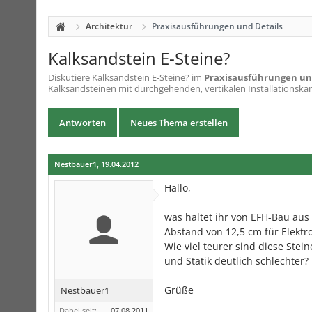
Architektur
Praxisausführungen und Details
Kalksandstein E-Steine?
Diskutiere
Kalksandstein E-Steine?
im
Praxisausführungen un
Kalksandsteinen mit durchgehenden, vertikalen Installationskan
Antworten
Neues Thema erstellen
Nestbauer1
,
19.04.2012
Hallo,
was haltet ihr von EFH-Bau aus
Abstand von 12,5 cm für Elekt
Wie viel teurer sind diese Stei
und Statik deutlich schlechter?
Grüße
Nestbauer1
Dabei seit:
07.08.2011