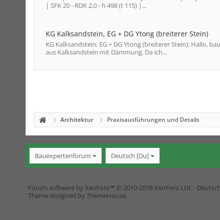
| SFK 20 - RDK 2,0 - h 498 (t 115) |...
KG Kalksandstein, EG + DG Ytong (breiterer Stein)
KG Kalksandstein, EG + DG Ytong (breiterer Stein): Hallo, b
aus Kalksandstein mit Dämmung. Da ich...
Architektur
Praxisausführungen und Details
Bauexpertenforum
Deutsch [Du]
Forum software by XenForo™
© 2010-2018 XenForo Ltd.
-
Deutsc
Theme designed by
ThemeHouse
.