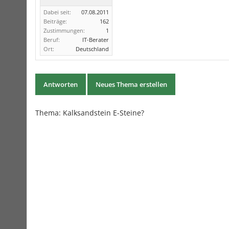
Dabei seit:
07.08.2011
Beiträge:
162
Zustimmungen:
1
Beruf:
IT-Berater
Ort:
Deutschland
Antworten
Neues Thema erstellen
Thema:
Kalksandstein E-Steine?