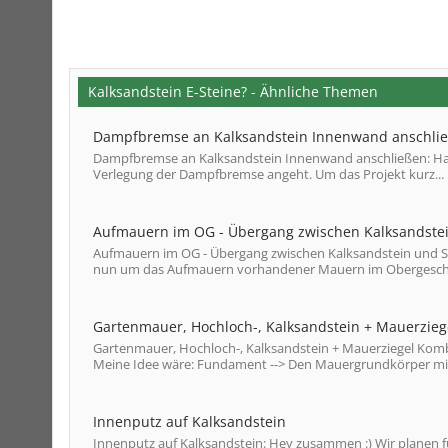
Kalksandstein E-Steine? - Ähnliche Themen
Dampfbremse an Kalksandstein Innenwand anschli
Dampfbremse an Kalksandstein Innenwand anschließen: Hall
Verlegung der Dampfbremse angeht. Um das Projekt kurz...
Aufmauern im OG - Übergang zwischen Kalksandste
Aufmauern im OG - Übergang zwischen Kalksandstein und Sp
nun um das Aufmauern vorhandener Mauern im Obergeschos
Gartenmauer, Hochloch-, Kalksandstein + Mauerzieg
Gartenmauer, Hochloch-, Kalksandstein + Mauerziegel Kom
Meine Idee wäre: Fundament --> Den Mauergrundkörper mit 
Innenputz auf Kalksandstein
Innenputz auf Kalksandstein: Hey zusammen :) Wir planen f