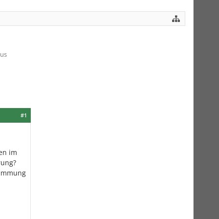
aus
#1
len im
rung?
ldämmung