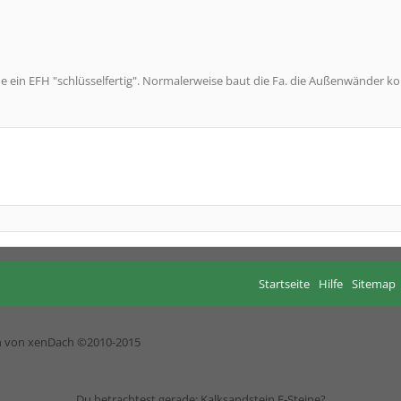
aue ein EFH "schlüsselfertig". Normalerweise baut die Fa. die Außenwänder k
Startseite
Hilfe
Sitemap
h von xenDach
©2010-2015
Du betrachtest gerade: Kalksandstein E-Steine?