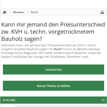
Neubau
Dach
Kann mir jemand den Preisunterschied
zw. KVH u. techn. vorgetrocknetem
Bauholz sagen?
Diskutiere
Kann mir jemand den Preisunterschied zw. KVH u. techn.
vorgetrocknetem Bauholz sagen?
im
Dach
Forum im Bereich Neubau;
Hintergrund ist folgender: Wir haben unsere zwei Pultdächer sowie die
beiden Pultdächer der Garage inkl. Eindecken, Zimmerer- und...
Antworten
Neues Thema erstellen
29.06.2006
#1