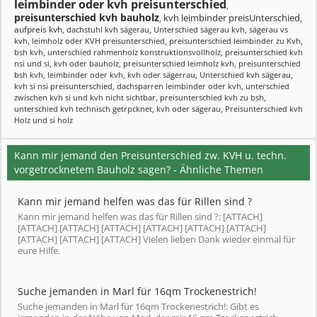
leimbinder oder kvh preisunterschied
,
preisunterschied kvh bauholz
kvh leimbinder preisUnterschied
,
,
aufpreis kvh
,
dachstuhl kvh sägerau
,
Unterschied sägerau kvh
,
sägerau vs
kvh
,
leimholz oder KVH preisunterschied
,
preisunterschied leimbinder zu Kvh
,
bsh kvh
,
unterschied rahmenholz konstruktionsvollholz
,
preisunterschied kvh
nsi und si
,
kvh oder bauholz
,
preisunterschied leimholz kvh
,
preisunterschied
bsh kvh
,
leimbinder oder kvh
,
kvh oder sägerrau
,
Unterschied kvh sägerau
,
kvh si nsi preisunterschied
,
dachsparren leimbinder oder kvh
,
unterschied
zwischen kvh si und kvh nicht sichtbar
,
preisunterschied kvh zu bsh
,
unterschied kvh technisch getrpcknet
,
kvh oder sägerau
,
Preisunterschied kvh
Holz und si holz
Kann mir jemand den Preisunterschied zw. KVH u. techn.
vorgetrocknetem Bauholz sagen? - Ähnliche Themen
Kann mir jemand helfen was das für Rillen sind ?
Kann mir jemand helfen was das für Rillen sind ?: [ATTACH]
[ATTACH] [ATTACH] [ATTACH] [ATTACH] [ATTACH] [ATTACH]
[ATTACH] [ATTACH] [ATTACH] Vielen lieben Dank wieder einmal für
eure Hilfe.
Suche jemanden in Marl für 16qm Trockenestrich!
Suche jemanden in Marl für 16qm Trockenestrich!: Gibt es