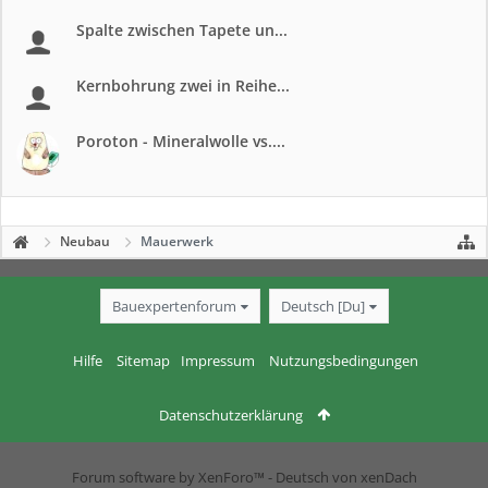
Spalte zwischen Tapete un...
Kernbohrung zwei in Reihe...
Poroton - Mineralwolle vs....
Neubau
Mauerwerk
Bauexpertenforum
Deutsch [Du]
Hilfe
Sitemap
Impressum
Nutzungsbedingungen
Datenschutzerklärung
Forum software by XenForo™
-
Deutsch von xenDach