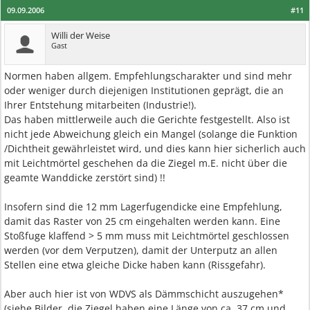
09.09.2006
#11
Willi der Weise
Gast
Normen haben allgem. Empfehlungscharakter und sind mehr
oder weniger durch diejenigen Institutionen geprägt, die an
Ihrer Entstehung mitarbeiten (Industrie!).
Das haben mittlerweile auch die Gerichte festgestellt. Also ist
nicht jede Abweichung gleich ein Mangel (solange die Funktion
/Dichtheit gewährleistet wird, und dies kann hier sicherlich auch
mit Leichtmörtel geschehen da die Ziegel m.E. nicht über die
geamte Wanddicke zerstört sind) !!
Insofern sind die 12 mm Lagerfugendicke eine Empfehlung,
damit das Raster von 25 cm eingehalten werden kann. Eine
Stoßfuge klaffend > 5 mm muss mit Leichtmörtel geschlossen
werden (vor dem Verputzen), damit der Unterputz an allen
Stellen eine etwa gleiche Dicke haben kann (Rissgefahr).
Aber auch hier ist von WDVS als Dämmschicht auszugehen*
(siehe Bilder, die Ziegel haben eine Länge von ca. 37 cm und