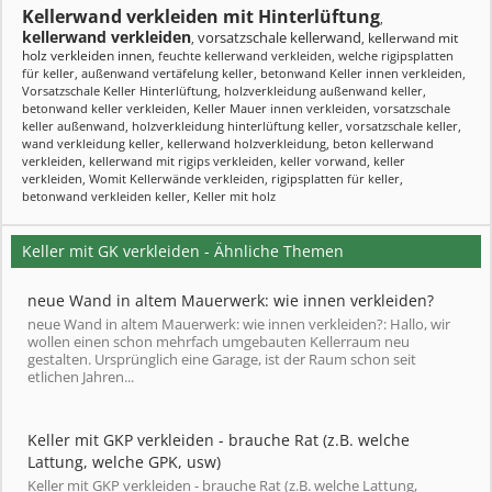
Kellerwand verkleiden mit Hinterlüftung
,
kellerwand verkleiden
vorsatzschale kellerwand
kellerwand mit
,
,
holz verkleiden innen
,
feuchte kellerwand verkleiden
,
welche rigipsplatten
für keller
,
außenwand vertäfelung keller
,
betonwand Keller innen verkleiden
,
Vorsatzschale Keller Hinterlüftung
,
holzverkleidung außenwand keller
,
betonwand keller verkleiden
,
Keller Mauer innen verkleiden
,
vorsatzschale
keller außenwand
,
holzverkleidung hinterlüftung keller
,
vorsatzschale keller
,
wand verkleidung keller
,
kellerwand holzverkleidung
,
beton kellerwand
verkleiden
,
kellerwand mit rigips verkleiden
,
keller vorwand
,
keller
verkleiden
,
Womit Kellerwände verkleiden
,
rigipsplatten für keller
,
betonwand verkleiden keller
,
Keller mit holz
Keller mit GK verkleiden - Ähnliche Themen
neue Wand in altem Mauerwerk: wie innen verkleiden?
neue Wand in altem Mauerwerk: wie innen verkleiden?: Hallo, wir
wollen einen schon mehrfach umgebauten Kellerraum neu
gestalten. Ursprünglich eine Garage, ist der Raum schon seit
etlichen Jahren...
Keller mit GKP verkleiden - brauche Rat (z.B. welche
Lattung, welche GPK, usw)
Keller mit GKP verkleiden - brauche Rat (z.B. welche Lattung,