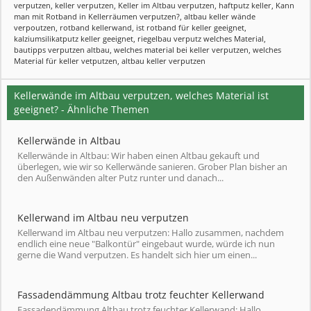
verputzen
,
keller verputzen
,
Keller im Altbau verputzen
,
haftputz keller
,
Kann
man mit Rotband in Kellerräumen verputzen?
,
altbau keller wände
verpoutzen
,
rotband kellerwand
,
ist rotband für keller geeignet
,
kalziumsilikatputz keller geeignet
,
riegelbau verputz welches Material
,
bautipps verputzen altbau
,
welches material bei keller verputzen
,
welches
Material für keller vetputzen
,
altbau keller verputzen
Kellerwände im Altbau verputzen, welches Material ist
geeignet? - Ähnliche Themen
Kellerwände in Altbau
Kellerwände in Altbau: Wir haben einen Altbau gekauft und
überlegen, wie wir so Kellerwände sanieren. Grober Plan bisher an
den Außenwänden alter Putz runter und danach...
Kellerwand im Altbau neu verputzen
Kellerwand im Altbau neu verputzen: Hallo zusammen, nachdem
endlich eine neue "Balkontür" eingebaut wurde, würde ich nun
gerne die Wand verputzen. Es handelt sich hier um einen...
Fassadendämmung Altbau trotz feuchter Kellerwand
Fassadendämmung Altbau trotz feuchter Kellerwand: Hallo