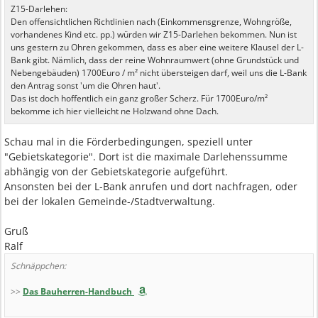
Z15-Darlehen:
Den offensichtlichen Richtlinien nach (Einkommensgrenze, Wohngröße,
vorhandenes Kind etc. pp.) würden wir Z15-Darlehen bekommen. Nun ist
uns gestern zu Ohren gekommen, dass es aber eine weitere Klausel der L-
Bank gibt. Nämlich, dass der reine Wohnraumwert (ohne Grundstück und
Nebengebäuden) 1700Euro / m² nicht übersteigen darf, weil uns die L-Bank
den Antrag sonst 'um die Ohren haut'.
Das ist doch hoffentlich ein ganz großer Scherz. Für 1700Euro/m²
bekomme ich hier vielleicht ne Holzwand ohne Dach.
Schau mal in die Förderbedingungen, speziell unter
"Gebietskategorie". Dort ist die maximale Darlehenssumme
abhängig von der Gebietskategorie aufgeführt.
Ansonsten bei der L-Bank anrufen und dort nachfragen, oder
bei der lokalen Gemeinde-/Stadtverwaltung.
Gruß
Ralf
Schnäppchen:
>>
Das Bauherren-Handbuch