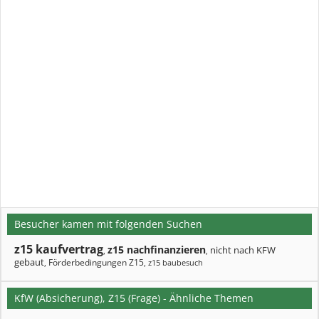
Besucher kamen mit folgenden Suchen
z15 kaufvertrag
z15 nachfinanzieren
nicht nach KFW
,
,
gebaut
Förderbedingungen Z15
,
,
z15 baubesuch
KfW (Absicherung), Z15 (Frage) - Ähnliche Themen