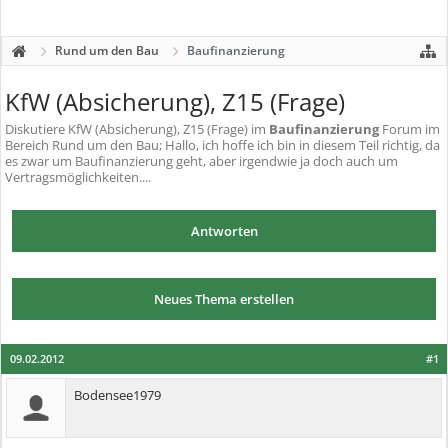
Rund um den Bau
Baufinanzierung
KfW (Absicherung), Z15 (Frage)
Diskutiere
KfW (Absicherung), Z15 (Frage)
im
Baufinanzierung
Forum im
Bereich Rund um den Bau; Hallo, ich hoffe ich bin in diesem Teil richtig, da
es zwar um Baufinanzierung geht, aber irgendwie ja doch auch um
Vertragsmöglichkeiten....
Antworten
Neues Thema erstellen
09.02.2012
#1
Bodensee1979