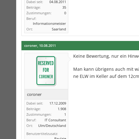
Dabei seit:
04.08.2011
Beiträge:
35
Zustimmungen:
0
Beruf:
Informationsmeister
Ort:
Saarland
coroner
,
10.08.2011
Keine Bewertung, nur ein Hinw
Man kann übrigens auch mit 
ne ELW im Keller auf dem 12cm
coroner
Dabei seit:
17.12.2009
Beiträge:
1.908
Zustimmungen:
1
Beruf:
IT Consultant
Ort:
Ulm/Deutschland
Benutzertitelzusatz:
Baulaie