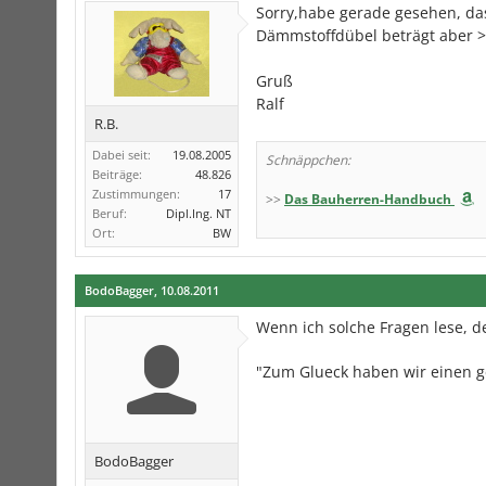
Sorry,habe gerade gesehen, da
Dämmstoffdübel beträgt aber 
Gruß
Ralf
R.B.
Dabei seit:
19.08.2005
Schnäppchen:
Beiträge:
48.826
Zustimmungen:
17
>>
Das Bauherren-Handbuch
Beruf:
Dipl.Ing. NT
Ort:
BW
BodoBagger
,
10.08.2011
Wenn ich solche Fragen lese, d
"Zum Glueck haben wir eine
BodoBagger