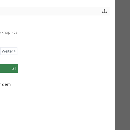
lknopf (ca.
Weiter >
#1
uf dem