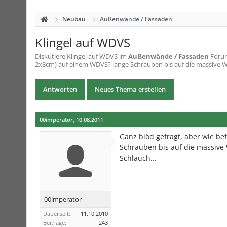
Neubau
Außenwände / Fassaden
Klingel auf WDVS
Diskutiere
Klingel auf WDVS
im
Außenwände / Fassaden
Forum
2x8cm) auf einem WDVS? lange Schrauben bis auf die massive W
Antworten
Neues Thema erstellen
00imperator
,
10.08.2011
Ganz blöd gefragt, aber wie be
Schrauben bis auf die massive 
Schlauch...
00imperator
Dabei seit:
11.10.2010
Beiträge:
243