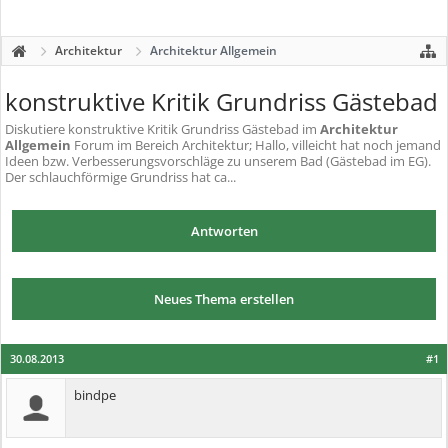
Architektur
Architektur Allgemein
konstruktive Kritik Grundriss Gästebad
Diskutiere
konstruktive Kritik Grundriss Gästebad
im
Architektur
Allgemein
Forum im Bereich Architektur; Hallo, villeicht hat noch jemand
Ideen bzw. Verbesserungsvorschläge zu unserem Bad (Gästebad im EG).
Der schlauchförmige Grundriss hat ca...
Antworten
Neues Thema erstellen
30.08.2013
#1
bindpe