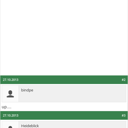
27.10.2013
#2
bindpe
up....
27.10.2013
#3
Heideblick