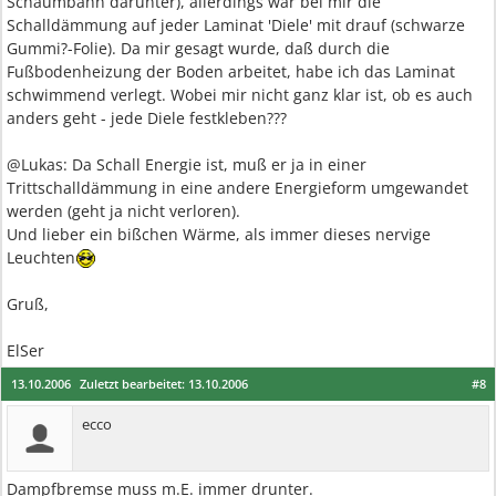
Schaumbahn darunter), allerdings war bei mir die
Schalldämmung auf jeder Laminat 'Diele' mit drauf (schwarze
Gummi?-Folie). Da mir gesagt wurde, daß durch die
Fußbodenheizung der Boden arbeitet, habe ich das Laminat
schwimmend verlegt. Wobei mir nicht ganz klar ist, ob es auch
anders geht - jede Diele festkleben???
@Lukas: Da Schall Energie ist, muß er ja in einer
Trittschalldämmung in eine andere Energieform umgewandet
werden (geht ja nicht verloren).
Und lieber ein bißchen Wärme, als immer dieses nervige
Leuchten
Gruß,
ElSer
13.10.2006
Zuletzt bearbeitet:
13.10.2006
#8
ecco
Dampfbremse muss m.E. immer drunter.