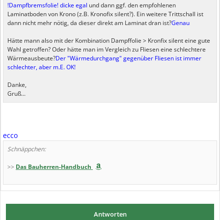
!Dampfbremsfolie! dicke egal
und dann ggf. den empfohlenen
Laminatboden von Krono (z.B. Kronofix silent?). Ein weitere Trittschall ist
dann nicht mehr nötig, da dieser direkt am Laminat dran ist?
Genau
Hätte mann also mit der Kombination Dampffolie > Kronfix silent eine gute
Wahl getroffen? Oder hätte man im Vergleich zu Fliesen eine schlechtere
Wärmeausbeute?
Der "Wärmedurchgang" gegenüber Fliesen ist immer
schlechter, aber m.E. OK!
Danke,
Gruß...
ecco
Schnäppchen:
>>
Das Bauherren-Handbuch
Antworten