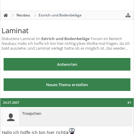
Neubau
Estrich und Bodenbeläge
Laminat
Diskutiere
Laminat
im
Estrich und Bodenbeläge
Forum im Bereich
Neubau; Hallo ich hoffe ich bin hier richtig:yikes Wollte mal fragen, da ich
bald ausziehe, und Laminat verlegt hatte ob es möglich ist, das wieder...
Antworten
Neues Thema erstellen
24.07.2007
#1
Troepchen
Hallo ich hoffe ich bin hier richtig