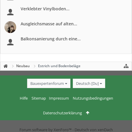
Verklebter Vinylboden...
Ausgleichsmasse auf alten...
Balkonsanierung durch eine...
Neubau
Estrich und Bodenbeläge
Bauexpertenforum
Deutsch [Du]
Hilfe
Sitemap
Impressum
Nutzungsbedingungen
Datenschutzerklärung
Forum software by XenForo™
-
Deutsch von xenDach