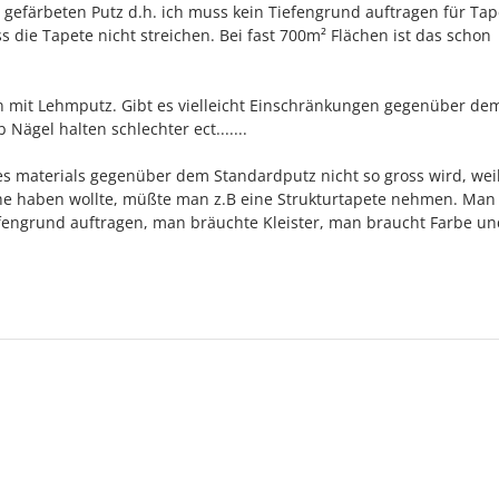
 gefärbeten Putz d.h. ich muss kein Tiefengrund auftragen für Tape
 die Tapete nicht streichen. Bei fast 700m² Flächen ist das schon
n mit Lehmputz. Gibt es vielleicht Einschränkungen gegenüber de
Nägel halten schlechter ect.......
es materials gegenüber dem Standardputz nicht so gross wird, we
che haben wollte, müßte man z.B eine Strukturtapete nehmen. Man
efengrund auftragen, man bräuchte Kleister, man braucht Farbe u