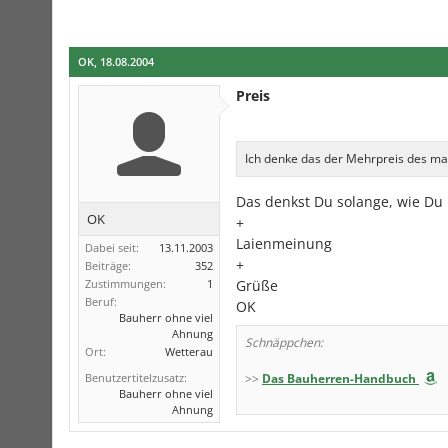
OK
,
18.08.2004
Preis
Ich denke das der Mehrpreis des ma
Das denkst Du solange, wie Du 
OK
+
Laienmeinung
Dabei seit:
13.11.2003
+
Beiträge:
352
Zustimmungen:
1
Grüße
Beruf:
OK
Bauherr ohne viel
Ahnung
Schnäppchen:
Ort:
Wetterau
Benutzertitelzusatz:
>>
Das Bauherren-Handbuch
Bauherr ohne viel
Ahnung