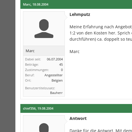
Marc
,
18.08.2004
Lehmputz
Meine Erfahrung nach Angebot
1:2 von den Kosten her. Spric
durchführen) ca. doppelt so teu
Marc
Marc
Dabei seit:
06.07.2004
Beiträge:
45
Zustimmungen:
0
Beruf:
Angestellter
Ort:
Belgien
Benutzertitelzusatz:
Bauherr
chief356
,
19.08.2004
Antwort
Danke für die Antwort. Mit dem