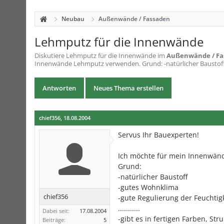
Neubau
Außenwände / Fassaden
Lehmputz für die Innenwände
Diskutiere
Lehmputz für die Innenwände
im
Außenwände / Fa
Innenwände Lehmputz verwenden. Grund: -natürlicher Baustoff 
Antworten
Neues Thema erstellen
chief356
,
18.08.2004
Servus Ihr Bauexperten!
Ich möchte für mein Innenwän
Grund:
-natürlicher Baustoff
-gutes Wohnklima
chief356
-gute Regulierung der Feuchtig
...........
Dabei seit:
17.08.2004
-gibt es in fertigen Farben, Str
Beiträge:
5