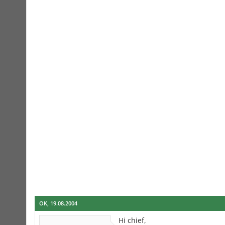
OK
,
19.08.2004
Hi chief,