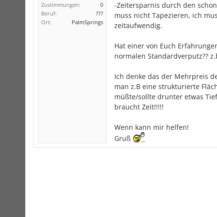
-Zeitersparnis durch den schon
Zustimmungen:
0
Beruf:
???
muss nicht Tapezieren, ich muss
Ort:
PalmSprings
zeitaufwendig.
Hat einer von Euch Erfahrunge
normalen Standardverputz?? z.b 
Ich denke das der Mehrpreis d
man z.B eine strukturierte Flä
müßte/sollte drunter etwas Ti
braucht Zeit!!!!!
Wenn kann mir helfen!
Gruß