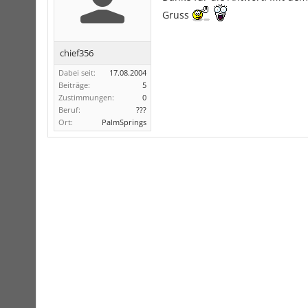
Gruss
chief356
Dabei seit:
17.08.2004
Beiträge:
5
Zustimmungen:
0
Beruf:
???
Ort:
PalmSprings