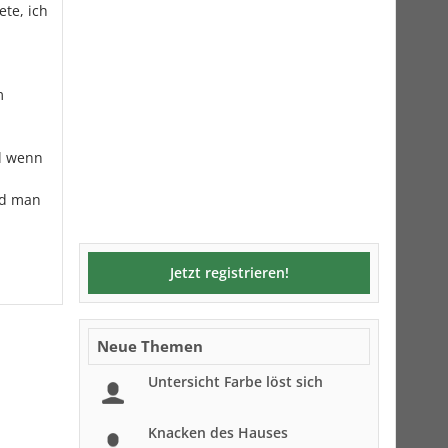
te, ich
m
il wenn
nd man
Jetzt registrieren!
Neue Themen
Untersicht Farbe löst sich
Knacken des Hauses