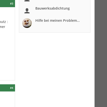
#3
Bauwerksabdichtung
Hilfe bei meinen Problem...
utz :
hmer
#4