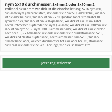
nym 5x10 durchmesser
5x6mm2 oder 5x10mm2
,
,
erdkabel 5x10 qmm wie dick ist die einzelne leitung
5x16 nym wiki
,
,
5x16mm2 nym-j mehrere litzen
,
Wie dick ist ein 5x2 5 Quadrat kabel
,
wie dick
ist die ader bei 5x10
,
Wie dick ist ein 5 x 10 Quadrat Kabel
,
stromkabel 10
qmm wie dick
,
Wie dick ist ein 5x16 qm Kabel
,
wie dick ist ein 5x8m2 kabel
,
aderdurchmesser Kupferader bei nym-J 5x6mm2
,
wie dick.ist ein 5x10mm
,
wie
dick ist ein nym 5 1 5
,
nym 5x10 Durchmesser ader
,
wie dick ist eine einzelne
ader bei 2 5
,
5 x 6mm Kabel wie dick
,
wie dick ist ein Starkstromkabel 5x10
,
wie dicksind elektro Kupfer kabel
,
adrrdurchmesser Nam 5x10
,
Wie dick
10mm2 Kabel ader
,
welchen durchmesser hat eine ader bei 5x6
,
stromkabel
5x10 real
,
wie dick ist eine 5x2 5 Leitung?
,
wie dick ist 10 mm² litze
Jetzt registrieren!