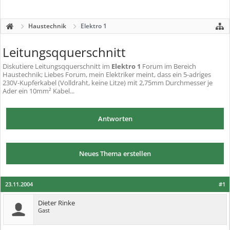
Haustechnik
Elektro 1
Leitungsqquerschnitt
Diskutiere
Leitungsqquerschnitt
im
Elektro 1
Forum im Bereich
Haustechnik; Liebes Forum, mein Elektriker meint, dass ein 5-adriges
230V-Kupferkabel (Volldraht, keine Litze) mit 2,75mm Durchmesser je
Ader ein 10mm² Kabel...
Antworten
Neues Thema erstellen
23.11.2004
#1
Dieter Rinke
Gast