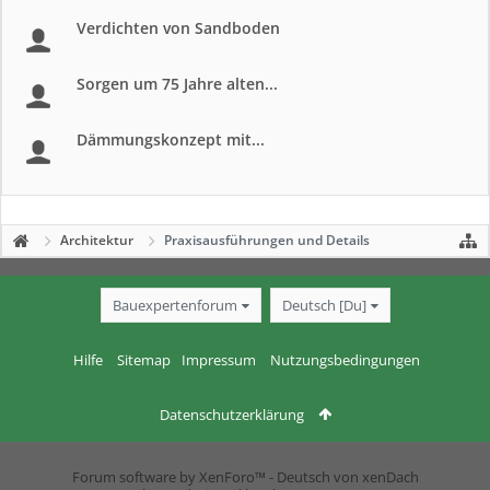
Verdichten von Sandboden
Sorgen um 75 Jahre alten...
Dämmungskonzept mit...
Architektur
Praxisausführungen und Details
Bauexpertenforum
Deutsch [Du]
Hilfe
Sitemap
Impressum
Nutzungsbedingungen
Datenschutzerklärung
Forum software by XenForo™
-
Deutsch von xenDach