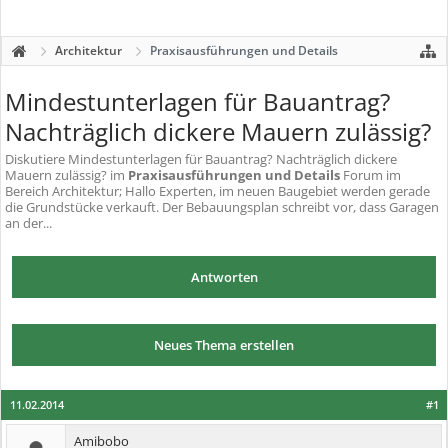
Architektur
Praxisausführungen und Details
Mindestunterlagen für Bauantrag?
Nachträglich dickere Mauern zulässig?
Diskutiere
Mindestunterlagen für Bauantrag? Nachträglich dickere
Mauern zulässig?
im
Praxisausführungen und Details
Forum im
Bereich Architektur; Hallo Experten, im neuen Baugebiet werden gerade
die Grundstücke verkauft. Der Bebauungsplan schreibt vor, dass Garagen
an der...
Antworten
Neues Thema erstellen
11.02.2014
#1
Amibobo