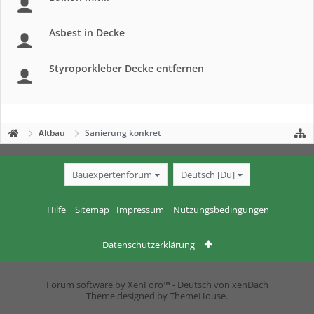
Asbest in Decke
Styroporkleber Decke entfernen
Altbau
Sanierung konkret
Bauexpertenforum
Deutsch [Du]
Hilfe
Sitemap
Impressum
Nutzungsbedingungen
Datenschutzerklärung
Forum software by XenForo™
-
Deutsch von xenDach
Theme designed by
ThemeHouse
.