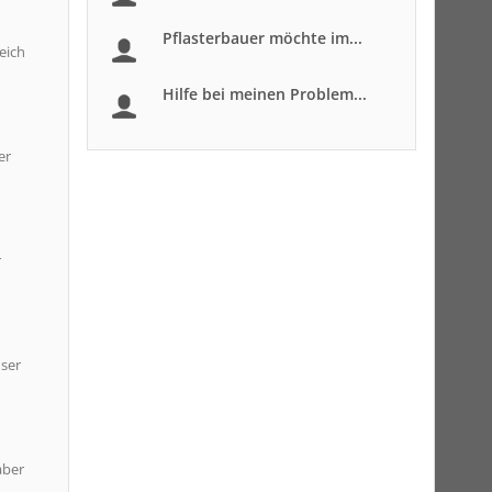
Pflasterbauer möchte im...
eich
Hilfe bei meinen Problem...
er
r
user
aber