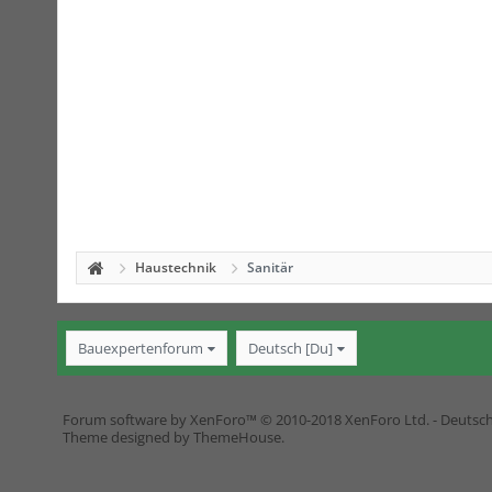
Haustechnik
Sanitär
Bauexpertenforum
Deutsch [Du]
Forum software by XenForo™
© 2010-2018 XenForo Ltd.
-
Deutsc
Theme designed by
ThemeHouse
.