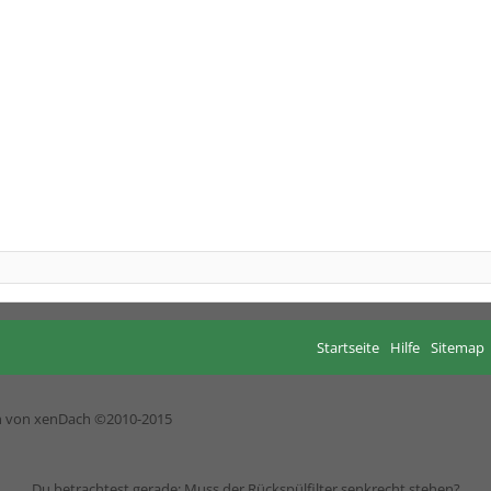
Startseite
Hilfe
Sitemap
h von xenDach
©2010-2015
Du betrachtest gerade: Muss der Rückspülfilter senkrecht stehen?