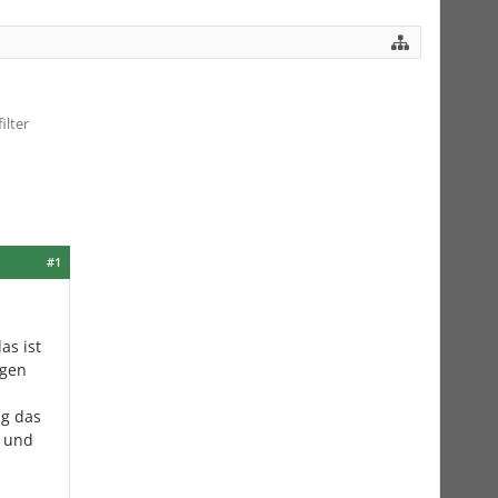
ilter
#1
as ist
ngen
ng das
t und