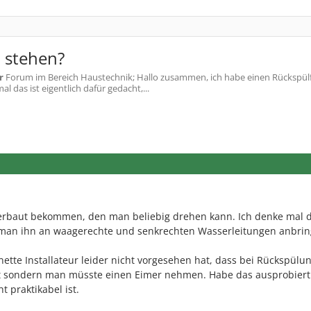
t stehen?
r
Forum im Bereich Haustechnik; Hallo zusammen, ich habe einen Rückspülf
das ist eigentlich dafür gedacht,...
verbaut bekommen, den man beliebig drehen kann. Ich denke mal d
s man ihn an waagerechte und senkrechten Wasserleitungen anbri
 nette Installateur leider nicht vorgesehen hat, dass bei Rückspülu
et sondern man müsste einen Eimer nehmen. Habe das ausprobier
ht praktikabel ist.