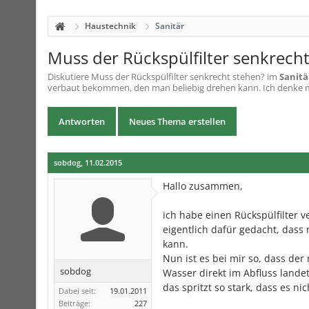
Haustechnik
Sanitär
Muss der Rückspülfilter senkrech
Diskutiere
Muss der Rückspülfilter senkrecht stehen?
im
Sanitä
verbaut bekommen, den man beliebig drehen kann. Ich denke mal 
Antworten
Neues Thema erstellen
sobdog
,
11.02.2015
Hallo zusammen,
ich habe einen Rückspülfilter 
eigentlich dafür gedacht, das
kann.
Nun ist es bei mir so, dass der
sobdog
Wasser direkt im Abfluss land
das spritzt so stark, dass es nic
Dabei seit:
19.01.2011
Beiträge:
227