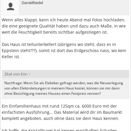
DanielRiedel
Wenn alles klappt, kann ich heute Abend mal Fotos hochladen,
die eine geeignete Qualität haben und dazu auch Maße, in wie
weit die Feuchtigkeit bereits sichtbar aufgestiegen ist.
Das Haus ist teilunterkellert (übrigens wo steht, dass es in
Eppstein steht???), somit ist dort das Erdgeschoss nass, wo kein
Keller ist.
Zitat von Eric:
↑
Nachfrage: Wenn Sie als Elektiker gefragt werden, was die Neuverlegung
von allen Elektroleitungen in meinem Haus kostet, können sie mir dann
ohne Besichtigung meines Hauses einen Festpreis nennen?
Ein Einfamilienhaus mit rund 125qm ca. 6000 Euro mit der
einfachsten Ausführung... Das Material wird dir im Baumarkt
komplett angeboten, auch ohne dass sie dein Haus kennen.
Ich hoffe, die Kristallkugel hat keinen ernsthaften Schaden