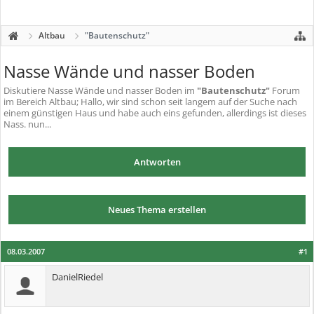
Altbau
"Bautenschutz"
Nasse Wände und nasser Boden
Diskutiere
Nasse Wände und nasser Boden
im
"Bautenschutz"
Forum
im Bereich Altbau; Hallo, wir sind schon seit langem auf der Suche nach
einem günstigen Haus und habe auch eins gefunden, allerdings ist dieses
Nass. nun...
Antworten
Neues Thema erstellen
08.03.2007
#1
DanielRiedel