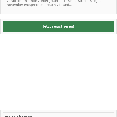
Vorab bin ich schon vorbei gefahren. Es sind 2 Stück. Es regnet
November entsprechend relativ viel und...
Jetzt registrieren!