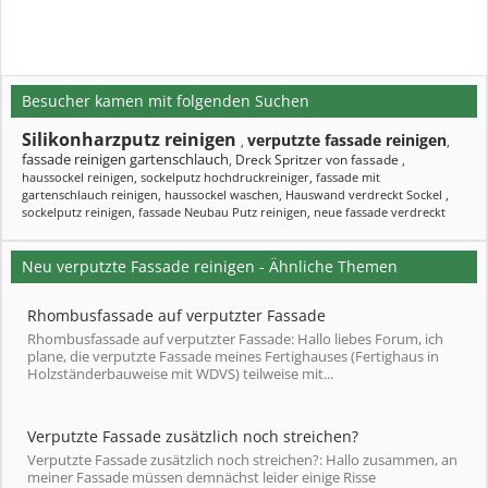
Besucher kamen mit folgenden Suchen
Silikonharzputz reinigen
verputzte fassade reinigen
,
,
fassade reinigen gartenschlauch
Dreck Spritzer von fassade
,
,
haussockel reinigen
,
sockelputz hochdruckreiniger
,
fassade mit
gartenschlauch reinigen
,
haussockel waschen
,
Hauswand verdreckt Sockel
,
sockelputz reinigen
,
fassade Neubau Putz reinigen
,
neue fassade verdreckt
Neu verputzte Fassade reinigen - Ähnliche Themen
Rhombusfassade auf verputzter Fassade
Rhombusfassade auf verputzter Fassade: Hallo liebes Forum, ich
plane, die verputzte Fassade meines Fertighauses (Fertighaus in
Holzständerbauweise mit WDVS) teilweise mit...
Verputzte Fassade zusätzlich noch streichen?
Verputzte Fassade zusätzlich noch streichen?: Hallo zusammen, an
meiner Fassade müssen demnächst leider einige Risse