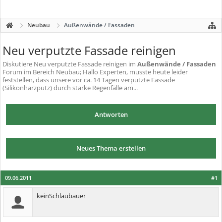
Neubau
Außenwände / Fassaden
Neu verputzte Fassade reinigen
Diskutiere
Neu verputzte Fassade reinigen
im
Außenwände / Fassaden
Forum im Bereich Neubau; Hallo Experten, musste heute leider
feststellen, dass unsere vor ca. 14 Tagen verputzte Fassade
(Silikonharzputz) durch starke Regenfälle am...
Antworten
Neues Thema erstellen
09.06.2011
#1
keinSchlaubauer