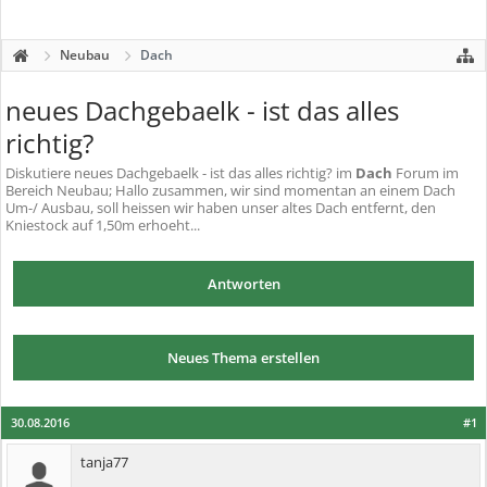
Neubau
Dach
neues Dachgebaelk - ist das alles
richtig?
Diskutiere
neues Dachgebaelk - ist das alles richtig?
im
Dach
Forum im
Bereich Neubau; Hallo zusammen, wir sind momentan an einem Dach
Um-/ Ausbau, soll heissen wir haben unser altes Dach entfernt, den
Kniestock auf 1,50m erhoeht...
Antworten
Neues Thema erstellen
30.08.2016
#1
tanja77