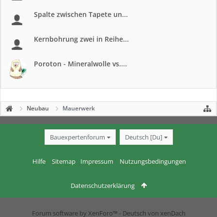
Spalte zwischen Tapete un...
Kernbohrung zwei in Reihe...
Poroton - Mineralwolle vs....
Neubau
Mauerwerk
Bauexpertenforum
Deutsch [Du]
Hilfe
Sitemap
Impressum
Nutzungsbedingungen
Datenschutzerklärung
Forum software by XenForo™
-
Deutsch von xenDach