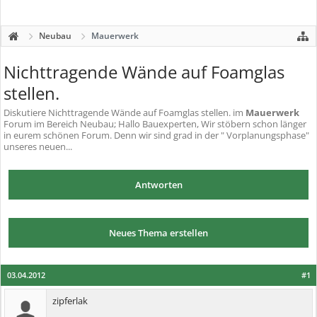
Neubau
Mauerwerk
Nichttragende Wände auf Foamglas
stellen.
Diskutiere
Nichttragende Wände auf Foamglas stellen.
im
Mauerwerk
Forum im Bereich Neubau; Hallo Bauexperten, Wir stöbern schon länger
in eurem schönen Forum. Denn wir sind grad in der " Vorplanungsphase"
unseres neuen...
Antworten
Neues Thema erstellen
03.04.2012
#1
zipferlak