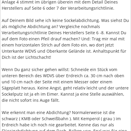
Anlage 4 stimmt im übrigen überein mit dem Detail Deines
Herstellers auf Seite 6 oder 7 der Verarbeitungsrichtlinie.
Auf Deinem Bild sehe ich keine Sockelabdichtung. Was siehst Du
als mögliche Abdichtung an? Vergleiche nochmals
Verarbeitungsrichtlinie Deines Herstellers Seite 6 -8. Kannst Du
auf dem Foto einen Pfeil drauf machen? Und: Trag mir mal mit
einem horizontalen Strich auf dem Foto ein, wo dort jetzt
Unterkante WDVS und Oberkante Gelände ist. Anhaltspunkt für
Dich ist der Lichtschacht!
Wenn Du ganz sicher gehen willst: Schneide ein Stück vom
unteren Bereich des WDVS über Erdreich ca. 30 cm nach oben
und 10 cm nach der Seite mit einem Messer oder einem
Sägeplatt heraus. Keine Angst, geht relativ leicht und der untere
Sockelputz ist ja eh im Eimer. Kannst ja eine Stelle auswählen,
die nicht sofort ins Auge fällt.
Wie erkennt man eine Abdichtung? Normalerweise ist die
schwarz ( KMB oder Schweißbahn ). Mit Kemperol ( grau ) im
Erdreich habe ich noch nie gearbeitet. Kenne das nur als
Flüssigabdichtung auf dem Dach, Balkon usw. Egal was für eine