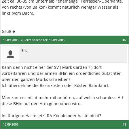
Zeit ca. 30-35 cm unterhalb "ehemalige" Terrassen-Oberkante.
Von rechts (von Balkon) kommt natürlich weniger Wasser als
links (vom Dach).
Grüßle
16.09.2005
Zuletzt bearbeitet:
16.09.2005
#7
Eric
Kann denn nicht einer der SV ( Mark Carden ? ) dort
vorbeifahren und der armen BHin ein ordentliches Gutachten
über den ganzen Murks schreiben?
Ich übernehme die Bezinkosten oder Kosten Bahnfahrt.
Man kann es nicht mehr mit anhören, auf welch schamlose Art
diese BHin auf den Arm genommen wird.
Im übrigen: Haste jetzt RA Koeble oder haste nicht?
16.09.2005
#8