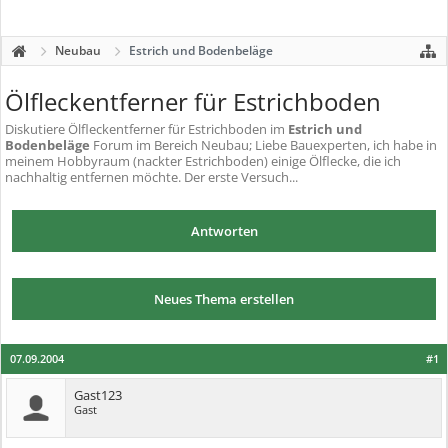
Neubau
Estrich und Bodenbeläge
Ölfleckentferner für Estrichboden
Diskutiere
Ölfleckentferner für Estrichboden
im
Estrich und
Bodenbeläge
Forum im Bereich Neubau; Liebe Bauexperten, ich habe in
meinem Hobbyraum (nackter Estrichboden) einige Ölflecke, die ich
nachhaltig entfernen möchte. Der erste Versuch...
Antworten
Neues Thema erstellen
07.09.2004
#1
Gast123
Gast