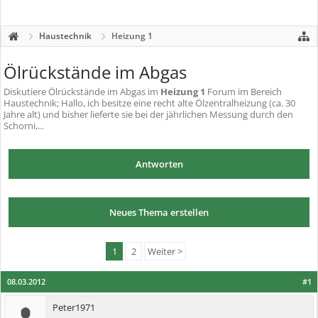
Haustechnik
Heizung 1
Ölrückstände im Abgas
Diskutiere
Ölrückstände im Abgas
im
Heizung 1
Forum im Bereich
Haustechnik; Hallo, ich besitze eine recht alte Ölzentralheizung (ca. 30
Jahre alt) und bisher lieferte sie bei der jährlichen Messung durch den
Schorni,...
Antworten
Neues Thema erstellen
1
2
Weiter >
08.03.2012
#1
Peter1971