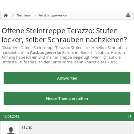
Neubau
Ausbaugewerke
Offene Steintreppe Terazzo: Stufen
locker, selber Schrauben nachziehen?
Diskutiere
Offene Steintreppe Terazzo: Stufen locker, selber Schrauben
nachziehen?
im
Ausbaugewerke
Forum im Bereich Neubau; Hallo, im
Anhang habe ich ein Bild meiner Treppe beigefügt. Wenn ich auf die
unterste Stufe trete, an der Kante vorne, dann knackt diese kurz....
Antworten
Neues Thema erstellen
12.04.2012
#1
ITEric