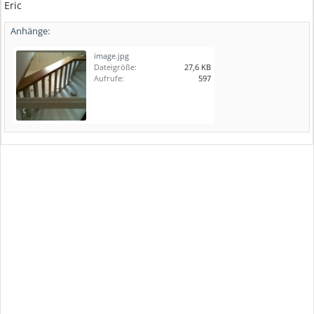
Eric
Anhänge:
image.jpg
Dateigröße:
27,6 KB
Aufrufe:
597