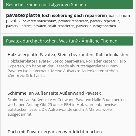
Besucher kamen mit folgenden Suchen
pavatexplatte
loch isolierung dach reparieren
bauschaum
,
,
pavatex
pavatex bauschaum
,
,
pavatex teparieren
,
pavatex reperatur
,
pavatex undicht
,
pavatex isolair reparieren
,
pavatex.durchgebrochen
Pavatex durchgebrochen. Was tun? - Ähnliche Themen
Holzfaserplatte Pavatex, Steico bearbeiten, Rollladenkästen
Holzfaserplatte Pavatex, Steico bearbeiten, Rollladenkästen: Hallo
Experten, ich habe an der Fassade als Putzträgerplatte 60mm
Pavatex Isolair verbaut. Meine Aufsatzrollladenkästen stehen
40mm zurück. Laut...
Schimmel an Außenseite Außenwand Pavatex
Schimmel an Außenseite Außenwand Pavatex: Hallo Bauexperten,
wir haben Anfang Okt 25 unser EFH in Holzrahmenbauweise
aufstocken lassen. Die Außenwände sind mit Mineralwolle
ausgedämmt,...
Dach mit Pavatex ergänzen winddicht machen