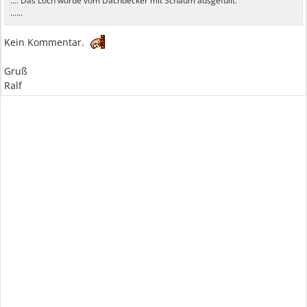
.... Das Loch wurde vom Dachdecker mit Schaum ausgefüllt.
......
Kein Kommentar.
Gruß
Ralf