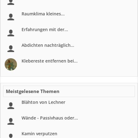
Raumklima kleines...
Erfahrungen mit der...
Abdichten nachträglich...
Klebereste entfernen bei...
Meistgelesene Themen
Blähton von Lechner
Wände - Passivhaus oder...
Kamin verputzen