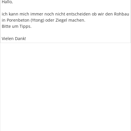
Hallo,
ich kann mich immer noch nicht entscheiden ob wir den Rohbau
in Porenbeton (Ytong) oder Ziegel machen.
Bitte um Tipps.
Vielen Dank!