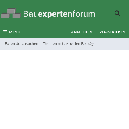
MENU
ANMELDEN
REGISTRIEREN
Foren durchsuchen
Themen mit aktuellen Beiträgen