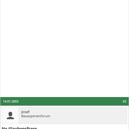
14.01.2003
#2
Josef
Bauexpertenforum
Ne Glaubensfrage