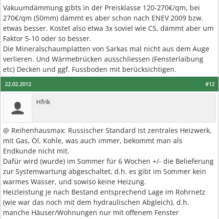
Vakuumdämmung gibts in der Preisklasse 120-270€/qm, bei
270€/qm (50mm) dämmt es aber schon nach ENEV 2009 bzw.
etwas besser. Kostet also etwa 3x soviel wie CS, dämmt aber um
Faktor 5-10 oder so besser.
Die Mineralschaumplatten von Sarkas mal nicht aus dem Auge
verlieren. Und Wärmebrücken ausschliessen (Fensterlaibung
etc) Decken und ggf. Fussboden mit berücksichtigen.
22.02.2012
#12
Hfrik
@ Reihenhausmax: Russischer Standard ist zentrales Heizwerk,
mit Gas, Öl, Kohle, was auch immer, bekommt man als
Endkunde nicht mit.
Dafür wird (wurde) im Sommer für 6 Wochen +/- die Belieferung
zur Systemwartung abgeschaltet, d.h. es gibt im Sommer kein
warmes Wasser, und sowiso keine Heizung.
Heizleistung je nach Bestand entsprechend Lage im Rohrnetz
(wie war das noch mit dem hydraulischen Abgleich), d.h.
manche Häuser/Wohnungen nur mit offenem Fenster