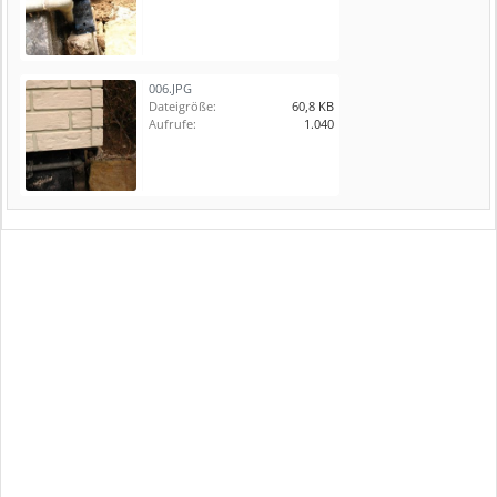
006.JPG
Dateigröße:
60,8 KB
Aufrufe:
1.040