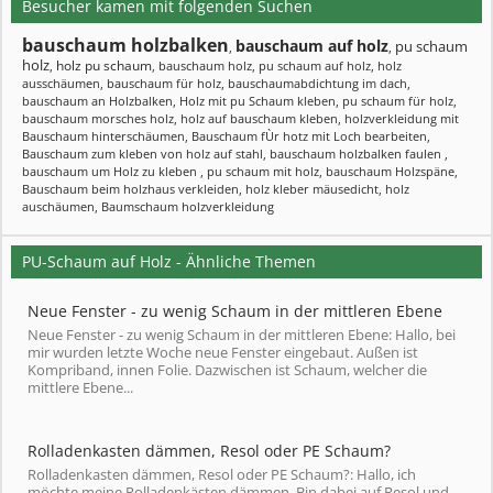
Besucher kamen mit folgenden Suchen
bauschaum holzbalken
bauschaum auf holz
pu schaum
,
,
holz
holz pu schaum
,
,
bauschaum holz
,
pu schaum auf holz
,
holz
ausschäumen
,
bauschaum für holz
,
bauschaumabdichtung im dach
,
bauschaum an Holzbalken
,
Holz mit pu Schaum kleben
,
pu schaum für holz
,
bauschaum morsches holz
,
holz auf bauschaum kleben
,
holzverkleidung mit
Bauschaum hinterschäumen
,
Bauschaum fÙr hotz mit Loch bearbeiten
,
Bauschaum zum kleben von holz auf stahl
,
bauschaum holzbalken faulen
,
bauschaum um Holz zu kleben
,
pu schaum mit holz
,
bauschaum Holzspäne
,
Bauschaum beim holzhaus verkleiden
,
holz kleber mäusedicht
,
holz
auschäumen
,
Baumschaum holzverkleidung
PU-Schaum auf Holz - Ähnliche Themen
Neue Fenster - zu wenig Schaum in der mittleren Ebene
Neue Fenster - zu wenig Schaum in der mittleren Ebene: Hallo, bei
mir wurden letzte Woche neue Fenster eingebaut. Außen ist
Kompriband, innen Folie. Dazwischen ist Schaum, welcher die
mittlere Ebene...
Rolladenkasten dämmen, Resol oder PE Schaum?
Rolladenkasten dämmen, Resol oder PE Schaum?: Hallo, ich
möchte meine Rolladenkästen dämmen. Bin dabei auf Resol und