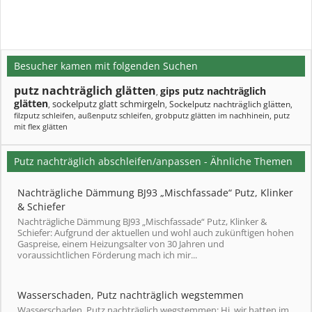
Besucher kamen mit folgenden Suchen
putz nachträglich glätten
gips putz nachträglich
,
glätten
sockelputz glatt schmirgeln
Sockelputz nachträglich glätten
,
,
,
filzputz schleifen
,
außenputz schleifen
,
grobputz glätten im nachhinein
,
putz
mit flex glätten
Putz nachträglich abschleifen/anpassen - Ähnliche Themen
Nachträgliche Dämmung BJ93 „Mischfassade“ Putz, Klinker
& Schiefer
Nachträgliche Dämmung BJ93 „Mischfassade“ Putz, Klinker &
Schiefer: Aufgrund der aktuellen und wohl auch zukünftigen hohen
Gaspreise, einem Heizungsalter von 30 Jahren und
voraussichtlichen Förderung mach ich mir...
Wasserschaden, Putz nachträglich wegstemmen
Wasserschaden, Putz nachträglich wegstemmen: Hi, wir hatten im