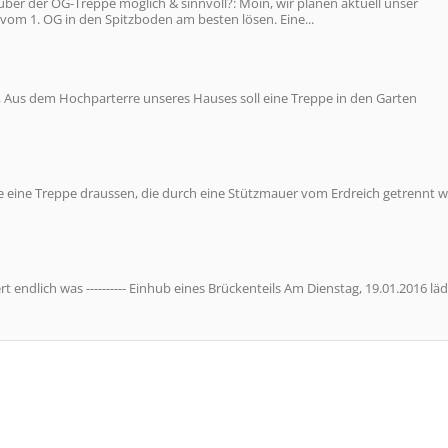
über der OG-Treppe möglich & sinnvoll?: Moin, wir planen aktuell unser
 vom 1. OG in den Spitzboden am besten lösen. Eine...
 Aus dem Hochparterre unseres Hauses soll eine Treppe in den Garten
eine Treppe draussen, die durch eine Stützmauer vom Erdreich getrennt w
rt endlich was ---------- Einhub eines Brückenteils Am Dienstag, 19.01.2016 läd