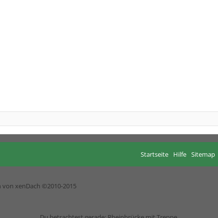
Startseite
Hilfe
Sitemap
h von xenDach
©2010-2015
Du betrachtest gerade: Rheinbrücke mit Treppe.