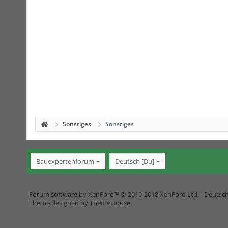
Sonstiges
Sonstiges
Bauexpertenforum
Deutsch [Du]
Forum software by XenForo™
© 2010-2018 XenForo Ltd.
-
Deutsc
Theme designed by
ThemeHouse
.