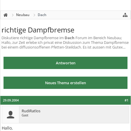
Neubau
Dach
richtige Dampfbremse
Diskutiere
richtige Dampfbremse
im
Dach
Forum im Bereich Neubau;
Hallo, zur Zeit erlebe ich privat eine Diskussion zum Thema Dampfbremse
bei einem diffusionsoffenen Pfetten-Steildach. Es ist aussen mit Gutex...
Antworten
Neues Thema erstellen
29.09.2004
#1
RudiRatlos
Gast
Hallo,