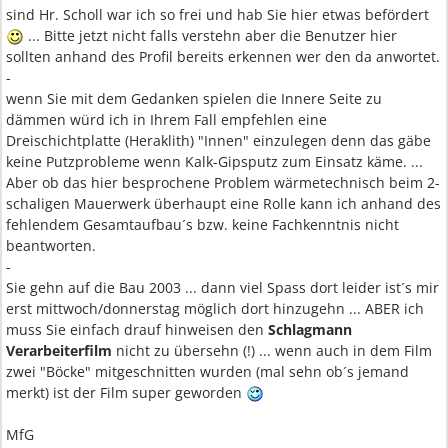
sind Hr. Scholl war ich so frei und hab Sie hier etwas befördert
... Bitte jetzt nicht falls verstehn aber die Benutzer hier
sollten anhand des Profil bereits erkennen wer den da anwortet.
-
wenn Sie mit dem Gedanken spielen die Innere Seite zu
dämmen würd ich in Ihrem Fall empfehlen eine
Dreischichtplatte (Heraklith) "Innen" einzulegen denn das gäbe
keine Putzprobleme wenn Kalk-Gipsputz zum Einsatz käme. ...
Aber ob das hier besprochene Problem wärmetechnisch beim 2-
schaligen Mauerwerk überhaupt eine Rolle kann ich anhand des
fehlendem Gesamtaufbau´s bzw. keine Fachkenntnis nicht
beantworten.
-
Sie gehn auf die Bau 2003 ... dann viel Spass dort leider ist´s mir
erst mittwoch/donnerstag möglich dort hinzugehn ... ABER ich
muss Sie einfach drauf hinweisen den
Schlagmann
Verarbeiterfilm
nicht zu übersehn (!) ... wenn auch in dem Film
zwei "Böcke" mitgeschnitten wurden (mal sehn ob´s jemand
merkt) ist der Film super geworden
MfG