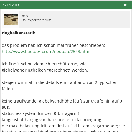
12.01.2003
#19
mls
Bauexpertenforum
ringbalkenstatik
das problem hab ich schon mal früher beschrieben:
http://www.bau.de/forum/neubau/2543.htm
ich find´s schon ziemlich erschütternd, wie
giebelwandringbalken "gerechnet" werden.
steigen wir mal in die details ein - anhand von 2 typischen
fällen:
1.
keine traufwände, giebelwandhöhe läuft zur traufe hin auf 0
aus.
statisches system für den RB: kragarm!
länge ist abhängig von hausbreite u. dachneigung,
die max. belastung tritt am first auf, d.h. am kragarmende; sie
beträgt in nachvollziehbaren dimensionen 20xh [kg], h [m] ist