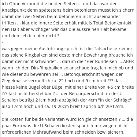
ich Ohne Verbund die beiden Seiten ... und das wär der
Knackpunkt denn spätestens beim betonieren müsst ich sichern
damit die zwei Seiten beim betonieren nicht auseinander
trifften ... klar die innere Seite erhält mittels Total Betonkontakt
nen Halt aber wichtiger wär das die äussre nen Halt bekäme
und den seh ich hier nicht ?
-
was gegen meine Ausführung spricht ist die Tatsache je kleiner
das solche Ringbalken sind desto mehr Bewehrung brauche ich
damit der nicht schwindet ... darum die 16er Rundeisen ... ABER
wenn ich den Din-Ringbalken so anschaue frag ich mich ob und
wie dieser zu bewehren sei ... Betonquerschnitt wegen der
Ziegelmasse vermutlich ca. 22 hoch und 9 cm breit ??? das
hiesse keine Bügel ober Bügel mit einer Breite von 4-5 cm breite
??? fast nicht herstellbar ? ... der Betonquerschnitt in der U-
Schalen beträgt 21cm hoch abzüglich der 4cm "in der Schräge"
also 17cm hoch und ca. 19-20cm breit ! sprich b/h 20/17cm.
-
die Kosten für beide Varianten würd ich gleich ansetzen ? ... die
paar Euro was die U-Schalen kosten spar ich mir wegen nicht
erforderlichen Mehraufwand beim schneiden bzw. sichern.