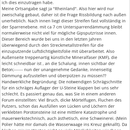
ich dies einzutragen habe.
Meine Ortsangabe sagt ja "Rheinland". Also hier wird nur
zweischalig gebaut, daher ist die Frage Rissbildung nach außen
unerheblich. Nach innen liegt dieser Streifen fast vollständig in
der Sparrenebene. mit ca 7 cm Untersparrendämmung bleibt
normalerweise nicht viel für mögliche Gipsputzrisse innen.
Dieser Bereich wurde bei uns in den letzten Jahren
überwiegend durch den Streckmetallstreifen für die
einzuputzende Luftdichtigkeitsfolie mit überarbeitet. Also
Außenseite treppenartig künstliche Mineralfaser (KMF), die
leicht schneidbar ist , an die Schalung. innen sichtbar der
Beton;------ nun der unangenehme Gedanke, innenseitig
Dämmung aufzustellen und überpützen zu müssen??
Handwerkliche Begründung: Die notwendigen Schrägschnitte
für ein schräges Auflager der U-Steine klappen bei uns sehr
schlecht. Es passiert genau das, was Sie in einem anderen
Forum einstellten: Viel Bruch, dicke Mörtelfugen, Fluchen des
Putzers, schon das Ausfüllen von Lücken und Löchern der
verklebten Porotonsteine ist eine mittlere Katastrophe und
mauerwerkstechnisch, auch ästhetisch, eine Schweinerei. (Mein
Polier hätte mir damals die Wasserwaage ins Kreuz geknallt). Da