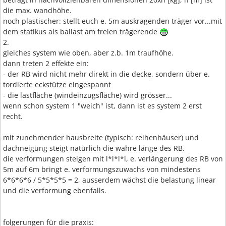
die max. wandhöhe.
noch plastischer: stellt euch e. 5m auskragenden träger vor...mit
dem statikus als ballast am freien trägerende
2.
gleiches system wie oben, aber z.b. 1m traufhöhe.
dann treten 2 effekte ein:
- der RB wird nicht mehr direkt in die decke, sondern über e.
tordierte eckstütze eingespannt
- die lastfläche (windeinzugsfläche) wird grösser...
wenn schon system 1 "weich" ist, dann ist es system 2 erst
recht.
mit zunehmender hausbreite (typisch: reihenhäuser) und
dachneigung steigt natürlich die wahre länge des RB.
die verformungen steigen mit l*l*l*l, e. verlängerung des RB von
5m auf 6m bringt e. verformungszuwachs von mindestens
6*6*6*6 / 5*5*5*5 = 2, ausserdem wächst die belastung linear
und die verformung ebenfalls.
folgerungen für die praxis: