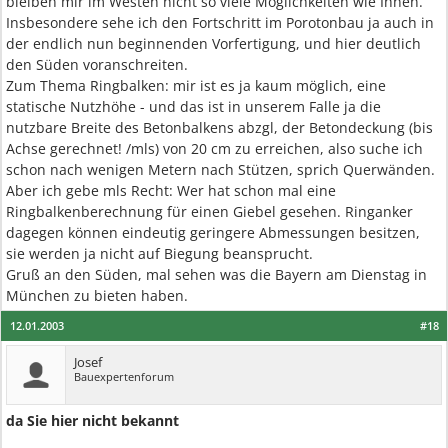
bleiben mir im Westen nicht so viele Möglichkeiten wie Ihnen.
Insbesondere sehe ich den Fortschritt im Porotonbau ja auch in
der endlich nun beginnenden Vorfertigung, und hier deutlich
den Süden voranschreiten.
Zum Thema Ringbalken: mir ist es ja kaum möglich, eine
statische Nutzhöhe - und das ist in unserem Falle ja die
nutzbare Breite des Betonbalkens abzgl, der Betondeckung (bis
Achse gerechnet! /mls) von 20 cm zu erreichen, also suche ich
schon nach wenigen Metern nach Stützen, sprich Querwänden.
Aber ich gebe mls Recht: Wer hat schon mal eine
Ringbalkenberechnung für einen Giebel gesehen. Ringanker
dagegen können eindeutig geringere Abmessungen besitzen,
sie werden ja nicht auf Biegung beansprucht.
Gruß an den Süden, mal sehen was die Bayern am Dienstag in
München zu bieten haben.
12.01.2003
#18
Josef
Bauexpertenforum
da Sie hier nicht bekannt