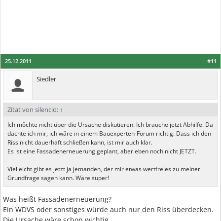
25.12.2011
#11
Siedler
Zitat von silencio:
↑
Ich möchte nicht über die Ursache diskutieren. Ich brauche jetzt Abhilfe. Da
dachte ich mir, ich wäre in einem Bauexperten-Forum richtig. Dass ich den
Riss nicht dauerhaft schließen kann, ist mir auch klar.
Es ist eine Fassadenerneuerung geplant, aber eben noch nicht JETZT.
Vielleicht gibt es jetzt ja jemanden, der mir etwas wertfreies zu meiner
Grundfrage sagen kann. Wäre super!
Was heißt Fassadenerneuerung?
Ein WDVS oder sonstiges würde auch nur den Riss überdecken.
Die Ursache wäre schon wichtig.