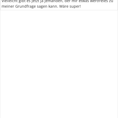
Vielleicht gibt es jetzt ja jemanden, der mir etwas wertfreies zu
meiner Grundfrage sagen kann. Wäre super!