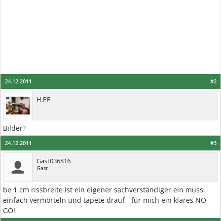
24.12.2011
#2
H.PF
Bilder?
24.12.2011
#3
Gast036816
Gast
be 1 cm rissbreite ist ein eigener sachverständiger ein muss.
einfach vermörteln und tapete drauf - für mich ein klares NO
GO!