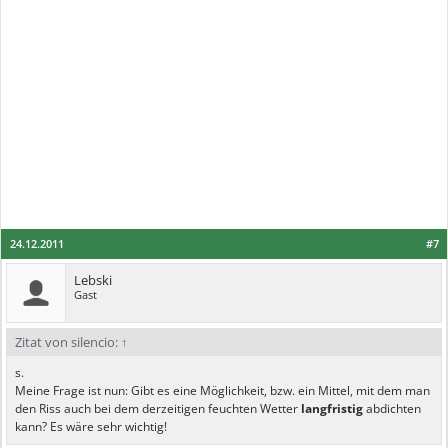
24.12.2011
#7
Lebski
Gast
Zitat von silencio:
↑
s.
Meine Frage ist nun: Gibt es eine Möglichkeit, bzw. ein Mittel, mit dem man
den Riss auch bei dem derzeitigen feuchten Wetter
langfristig
abdichten
kann? Es wäre sehr wichtig!