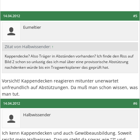
14.04.2012
#5
Eumeltier
Zitat von Halbwissender:
↑
Kappendecke? Also Träger in Abständen vorhanden? Ich finde den Riss auf
Bild 2 schon so unlustig das ich mal über eine provisorische Abstützung
nachdenken würde bis ein Tragwerksplaner das geprüft hat.
Vorsicht! Kappendecken reagieren mitunter unerwartet
unfreundlich auf Abstützungen. Da muß man schon wissen, was
man tut.
14.04.2012
#6
Halbwissender
Ich kenn Kappendecken und auch Gewöbeausbildung. Soweit
reicht mein Halbwissen. Darum steht da sowas wie "?" und