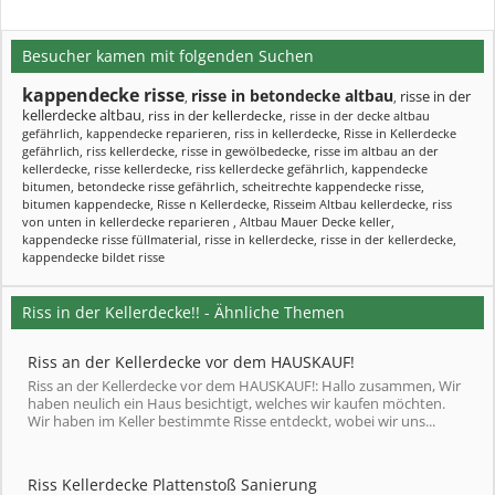
Besucher kamen mit folgenden Suchen
kappendecke risse
risse in betondecke altbau
risse in der
,
,
kellerdecke altbau
riss in der kellerdecke
,
,
risse in der decke altbau
gefährlich
,
kappendecke reparieren
,
riss in kellerdecke
,
Risse in Kellerdecke
gefährlich
,
riss kellerdecke
,
risse in gewölbedecke
,
risse im altbau an der
kellerdecke
,
risse kellerdecke
,
riss kellerdecke gefährlich
,
kappendecke
bitumen
,
betondecke risse gefährlich
,
scheitrechte kappendecke risse
,
bitumen kappendecke
,
Risse n Kellerdecke
,
Risseim Altbau kellerdecke
,
riss
von unten in kellerdecke reparieren
,
Altbau Mauer Decke keller
,
kappendecke risse füllmaterial
,
risse in kellerdecke
,
risse in der kellerdecke
,
kappendecke bildet risse
Riss in der Kellerdecke!! - Ähnliche Themen
Riss an der Kellerdecke vor dem HAUSKAUF!
Riss an der Kellerdecke vor dem HAUSKAUF!: Hallo zusammen, Wir
haben neulich ein Haus besichtigt, welches wir kaufen möchten.
Wir haben im Keller bestimmte Risse entdeckt, wobei wir uns...
Riss Kellerdecke Plattenstoß Sanierung