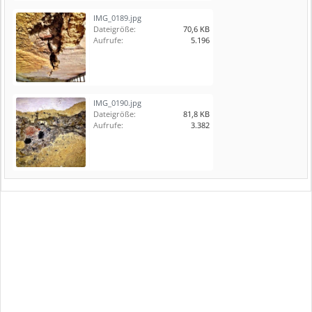
IMG_0189.jpg
Dateigröße:
70,6 KB
Aufrufe:
5.196
IMG_0190.jpg
Dateigröße:
81,8 KB
Aufrufe:
3.382