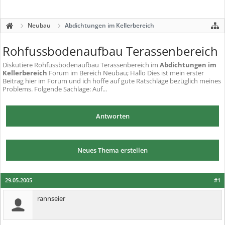
Neubau
Abdichtungen im Kellerbereich
Rohfussbodenaufbau Terassenbereich
Diskutiere
Rohfussbodenaufbau Terassenbereich
im
Abdichtungen im
Kellerbereich
Forum im Bereich Neubau; Hallo Dies ist mein erster
Beitrag hier im Forum und ich hoffe auf gute Ratschläge bezüglich meines
Problems. Folgende Sachlage: Auf...
Antworten
Neues Thema erstellen
29.05.2005
#1
rannseier