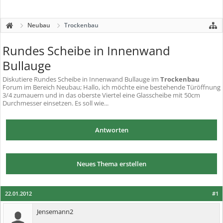
Neubau
Trockenbau
Rundes Scheibe in Innenwand
Bullauge
Diskutiere
Rundes Scheibe in Innenwand Bullauge
im
Trockenbau
Forum im Bereich Neubau; Hallo, ich möchte eine bestehende Türöffnung
3/4 zumauern und in das oberste Viertel eine Glasscheibe mit 50cm
Durchmesser einsetzen. Es soll wie...
Antworten
Neues Thema erstellen
22.01.2012
#1
Jensemann2