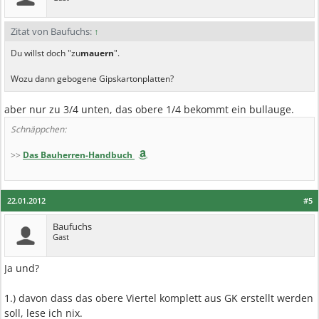
Zitat von Baufuchs:
↑
Du willst doch "zu
mauern
".
Wozu dann gebogene Gipskartonplatten?
aber nur zu 3/4 unten, das obere 1/4 bekommt ein bullauge.
Schnäppchen:
>>
Das Bauherren-Handbuch
22.01.2012
#5
Baufuchs
Gast
Ja und?
1.) davon dass das obere Viertel komplett aus GK erstellt werden
soll, lese ich nix.