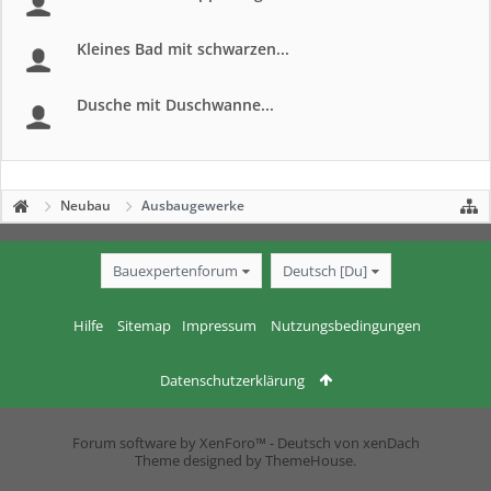
Kleines Bad mit schwarzen...
Dusche mit Duschwanne...
Neubau
Ausbaugewerke
Bauexpertenforum
Deutsch [Du]
Hilfe
Sitemap
Impressum
Nutzungsbedingungen
Datenschutzerklärung
Forum software by XenForo™
-
Deutsch von xenDach
Theme designed by
ThemeHouse
.