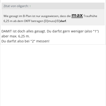
Zitat von oligarch:
↑
max
Wie gesagt im B-Plan ist nur ausgewiesen, dass die
Traufhöhe
6,25 m ab dem OKFF betragen [D]muss[/D]
darf
.
DAMIT ist doch alles gesagt. Du darfst gern weniger (also "1")
aber max. 6,25 m.
Du darfst also bei "2" messen!