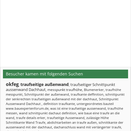
Besucher kamen mit folgenden Suchen
okfeg
traufseitige außenwand
traufseitiger Schnittpunkt
,
,
aussenwand Dachhaut
messpunkt traufhöhe
,
,
Blumenerker
,
traufhöhe
messpunkt
,
Schnittpunkt der außenwand
,
traufkante deffinition
,
schnittpunkt
der senkrechten traufseitigen außenwand mit der dachhaut
,
Schnittpunkt
Aussenwand Dachhaut
,
definition traufkante
,
untergeordnetes bauteil
www.bauexpertenforum.de
,
was ist eine traufseitige aussenwand
,
traufhöhe
messen
,
wand schnittpunkt dachaut definition
,
wie baue eine traufe an die
wand
,
traufe details erker
,
traufseitige Aussenwand
,
zulässige Höhe
Schnittkante Wand Traufe
,
abdichtarbeiten an traufe außen
,
schnittkante der
aussenwand mit der dachhaut
,
dachanschluss wand mit verlängerter traufe
,