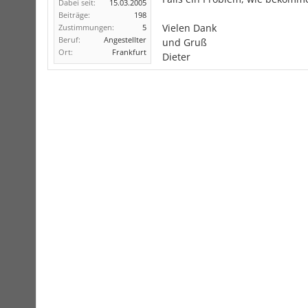
Dabei seit:
15.03.2005
Beiträge:
198
Vielen Dank
Zustimmungen:
5
Beruf:
Angestellter
und Gruß
Ort:
Frankfurt
Dieter