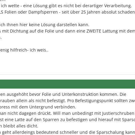
ich wette - eine Lösung gibt es nicht bei derartiger Verarbeitung.
 Folien oder Dampfsperren - seit über 25 Jahren absolut schadens
ich Ihnen hier keine Lösung darstellen kann.
ss mit Dichtung auf die Folie und dann eine ZWEITE Lattung mit de
.
enig hilfreich- ich weis..
ren ausgehöht bevor Folie und Unterkonstruktion kommen. Die
hrauben allein als nicht befestigt. Pro Befestigungspunkt sollten zw
press mit dem Untergrund verbinden.
man nicht dagegen drückt. Will man unbedingt mit Justierschruben
erst eine Latte auf den Sparren zu befestigen und hierauf mit Spar
bleibt alles dicht.
 geht allerdeings bedeutend schneller und die Sparschalung kan