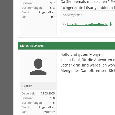
Da Sie niemals mit solchen " Pr
Beiträge:
3.907
fachgerechte Lösung anbieten
Zustimmungen:
543
Beruf:
Angestellter
Schnäppchen:
Ort:
RP
>>
Das Bauherren-Handbuch
Dieter
,
15.09.2016
Hallo und guten Morgen,
vielen Dank für die Antworten 
Löcher drin sind werde ich wohl
Menge des Dampfbremsen-Klebst
Dieter
Dabei seit:
15.03.2005
Beiträge:
198
Zustimmungen:
5
Beruf:
Angestellter
Ort:
Frankfurt