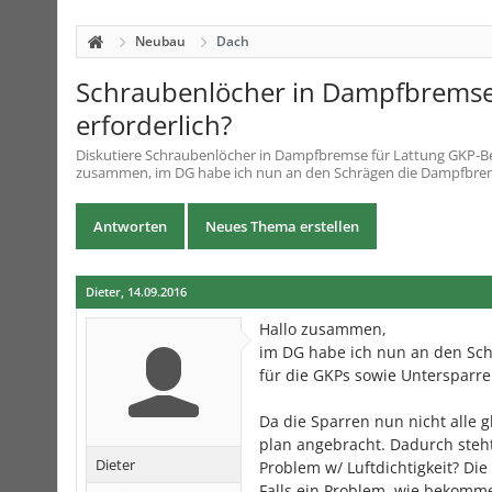
Neubau
Dach
Schraubenlöcher in Dampfbremse
erforderlich?
Diskutiere
Schraubenlöcher in Dampfbremse für Lattung GKP-Be
zusammen, im DG habe ich nun an den Schrägen die Dampfbremse
Antworten
Neues Thema erstellen
Dieter
,
14.09.2016
Hallo zusammen,
im DG habe ich nun an den Sch
für die GKPs sowie Untersparr
Da die Sparren nun nicht alle 
plan angebracht. Dadurch steht
Dieter
Problem w/ Luftdichtigkeit? Di
Falls ein Problem, wie bekomme 