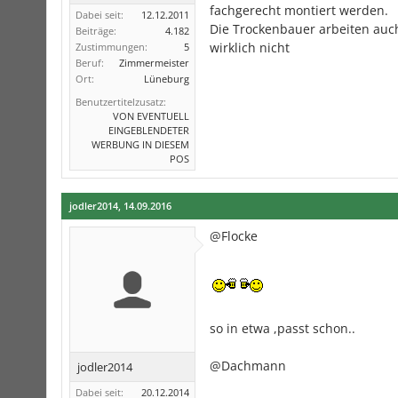
fachgerecht montiert werden.
Dabei seit:
12.12.2011
Die Trockenbauer arbeiten auc
Beiträge:
4.182
wirklich nicht
Zustimmungen:
5
Beruf:
Zimmermeister
Ort:
Lüneburg
Benutzertitelzusatz:
VON EVENTUELL
EINGEBLENDETER
WERBUNG IN DIESEM
POS
jodler2014
,
14.09.2016
@Flocke
so in etwa ,passt schon..
@Dachmann
jodler2014
Dabei seit:
20.12.2014