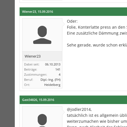
Wiener23
,
15.09.2016
Oder:
Folie, Konterlatte press an den
Eine zusätzliche Dämmung zwis
Sehe gerade, wurde schon erklä
Wiener23
Dabei seit:
06.10.2013
Beiträge:
141
Zustimmungen:
4
Beruf:
Dipl.-Ing. (FH)
Ort:
Heidelberg
Gast34826
,
15.09.2016
@jodler2014,
tatsächlich ist es allgemein üb
weiterzumachen wie bisher um j