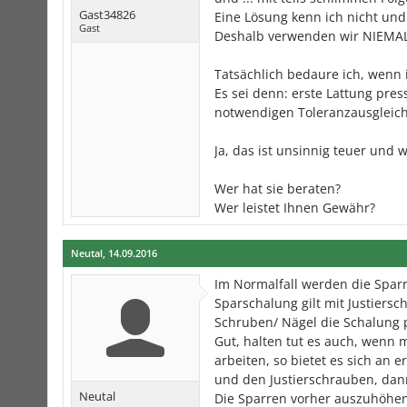
Gast34826
Eine Lösung kenn ich nicht und 
Gast
Deshalb verwenden wir NIEMALS
Tatsächlich bedaure ich, wenn 
Es sei denn: erste Lattung pre
notwendigen Toleranzausgleich
Ja, das ist unsinnig teuer und w
Wer hat sie beraten?
Wer leistet Ihnen Gewähr?
Neutal
,
14.09.2016
Im Normalfall werden die Spar
Sparschalung gilt mit Justiersc
Schruben/ Nägel die Schalung 
Gut, halten tut es auch, wenn 
arbeiten, so bietet es sich an 
und den Justierschrauben, dann 
Neutal
Die Sparren vorher auszuhöhen