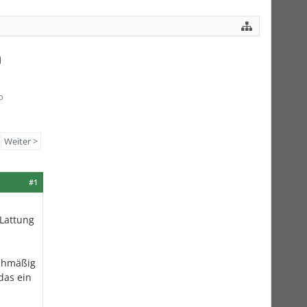
n
o
Weiter >
#1
Lattung
ichmäßig
das ein