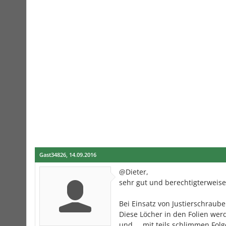
Gast34826
,
14.09.2016
@Dieter,
sehr gut und berechtigterweise
Bei Einsatz von Justierschraube
Diese Löcher in den Folien we
und ... mit teils schlimmen Folg