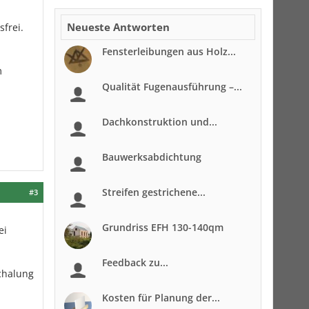
Neueste Antworten
frei.
Fensterleibungen aus Holz...
m
Qualität Fugenausführung –...
Dachkonstruktion und...
Bauwerksabdichtung
Streifen gestrichene...
#3
Grundriss EFH 130-140qm
ei
Feedback zu...
schalung
Kosten für Planung der...
n