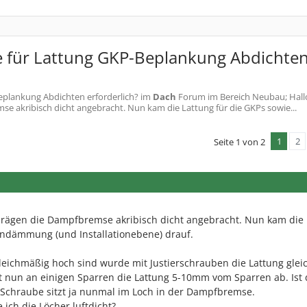
 für Lattung GKP-Beplankung Abdichte
plankung Abdichten erforderlich?
im
Dach
Forum im Bereich Neubau; Hall
 akribisch dicht angebracht. Nun kam die Lattung für die GKPs sowie...
1
2
Seite 1 von 2
rägen die Dampfbremse akribisch dicht angebracht. Nun kam die 
endämmung (und Installationebene) drauf.
gleichmäßig hoch sind wurde mit Justierschrauben die Lattung gle
 nun an einigen Sparren die Lattung 5-10mm vom Sparren ab. Ist 
e Schraube sitzt ja nunmal im Loch in der Dampfbremse.
ich die Löcher luftdicht?