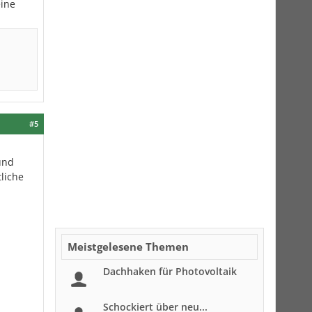
eine
#5
und
tliche
Meistgelesene Themen
Dachhaken für Photovoltaik
Schockiert über neu...