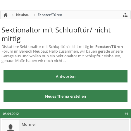
Neubau
Fenster/Türen
Sektionaltor mit Schlupftür/ nicht
mittig
Diskutiere
Sektionaltor mit Schlupftür/ nicht mittig
im
Fenster/Türen
Forum im Bereich Neubau; Hallo zusammen, wir bauen gerade unsere
Garage aus und wollen nun ein Sektionaltor mit Schlupftür einbauen,
genaue Maße haben wir noch nicht,...
Antworten
Neues Thema erstellen
08.04.2012
#1
Murmel