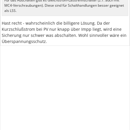
Für das Abschalten gibt es Gleichstrom-Lasttrennschalter (z.T. auch mit
MC4-Verschraubungen). Diese sind für Schalthandlungen besser geeignet
als LSS.
Hast recht - wahrscheinlich die billigere Lösung. Da der
Kurzschlußstrom bei PV nur knapp über Impp liegt, wird eine
Sicherung nur schwer was abschalten. Wohl sinnvoller wäre ein
Überspannungsschutz.