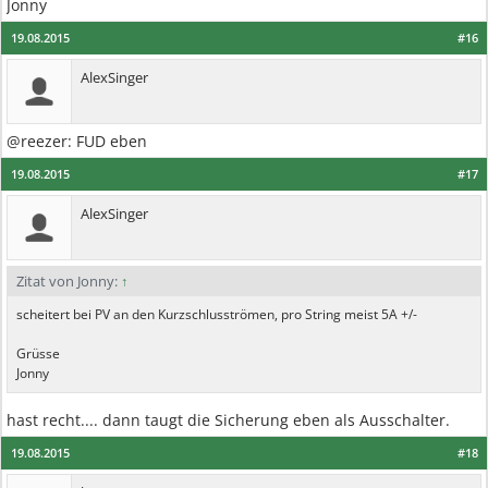
Jonny
19.08.2015
#16
AlexSinger
@reezer: FUD eben
19.08.2015
#17
AlexSinger
Zitat von Jonny:
↑
scheitert bei PV an den Kurzschlusströmen, pro String meist 5A +/-
Grüsse
Jonny
hast recht.... dann taugt die Sicherung eben als Ausschalter.
19.08.2015
#18