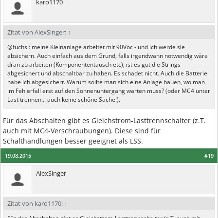
karo1170
Zitat von AlexSinger:
↑
@fuchsi: meine Kleinanlage arbeitet mit 90Voc - und ich werde sie
absichern. Auch einfach aus dem Grund, falls irgendwann notwendig wäre
dran zu arbeiten (Komponententausch etc), ist es gut die Strings
abgesichert und abschaltbar zu haben. Es schadet nicht. Auch die Batterie
habe ich abgesichert. Warum sollte man sich eine Anlage bauen, wo man
im Fehlerfall erst auf den Sonnenuntergang warten muss? (oder MC4 unter
Last trennen... auch keine schöne Sache!).
Für das Abschalten gibt es Gleichstrom-Lasttrennschalter (z.T.
auch mit MC4-Verschraubungen). Diese sind für
Schalthandlungen besser geeignet als LSS.
19.08.2015
#19
AlexSinger
Zitat von karo1170:
↑