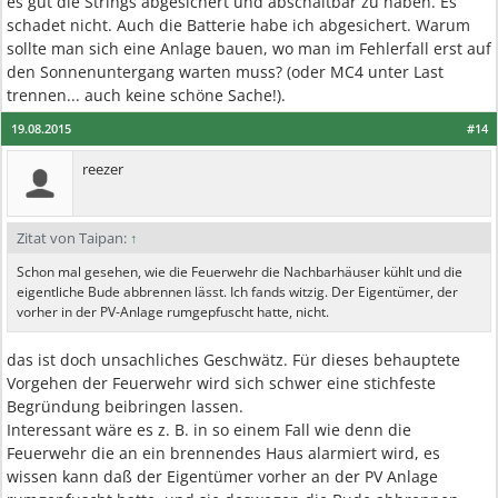
es gut die Strings abgesichert und abschaltbar zu haben. Es
schadet nicht. Auch die Batterie habe ich abgesichert. Warum
sollte man sich eine Anlage bauen, wo man im Fehlerfall erst auf
den Sonnenuntergang warten muss? (oder MC4 unter Last
trennen... auch keine schöne Sache!).
19.08.2015
#14
reezer
Zitat von Taipan:
↑
Schon mal gesehen, wie die Feuerwehr die Nachbarhäuser kühlt und die
eigentliche Bude abbrennen lässt. Ich fands witzig. Der Eigentümer, der
vorher in der PV-Anlage rumgepfuscht hatte, nicht.
das ist doch unsachliches Geschwätz. Für dieses behauptete
Vorgehen der Feuerwehr wird sich schwer eine stichfeste
Begründung beibringen lassen.
Interessant wäre es z. B. in so einem Fall wie denn die
Feuerwehr die an ein brennendes Haus alarmiert wird, es
wissen kann daß der Eigentümer vorher an der PV Anlage