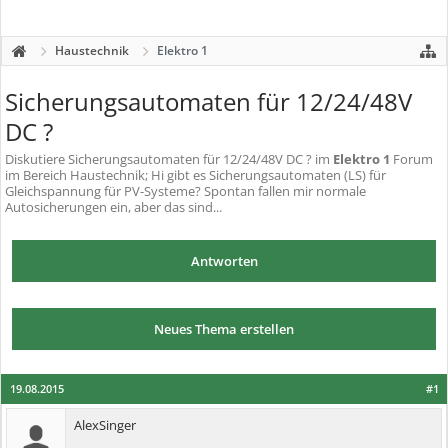
Haustechnik
Elektro 1
Sicherungsautomaten für 12/24/48V
DC ?
Diskutiere
Sicherungsautomaten für 12/24/48V DC ?
im
Elektro 1
Forum
im Bereich Haustechnik; Hi gibt es Sicherungsautomaten (LS) für
Gleichspannung für PV-Systeme? Spontan fallen mir normale
Autosicherungen ein, aber das sind...
Antworten
Neues Thema erstellen
19.08.2015
#1
AlexSinger