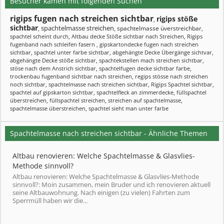
Besucher kamen mit folgenden Suchen
rigips fugen nach streichen sichtbar
rigips stöße
,
sichtbar
spachtelmasse streichen
spachtelmasse üverstreichbar
,
,
,
spachtel scheint durch
,
Altbau decke Stöße sichtbar nach Streichen
,
Rigips
fugenband nach schleifen fasern
,
gipskartondecke fugen nach streichen
sichtbar
,
spachtel unter farbe sichtbar
,
abgehängte Decke Übergänge sichtvar
,
abgehängte Decke stöße sichtbar
,
spachtekstellen mach streichen sichtbar
,
stöse nach dem Anstrich sichtbar
,
spachtelfugen decke sichtbar farbe
,
trockenbau fugenband sichtbar nach streichen
,
regips stösse nach streichen
noch sichtbar
,
spachtelmasse nach streichen sichtbar
,
Rigips Spachtel sichtbar
,
spachtel auf gipskarton sichtbar
,
spachtelfleck an zimmerdecke
,
füllspachtel
überstreichen
,
füllspachtel streichen
,
streichen auf spachtelmasse
,
spachtelmasse überstreichen
,
spachtel sieht man unter farbe
Spachtelmasse nach streichen sichtbar - Ähnliche Themen
Altbau renovieren: Welche Spachtelmasse & Glasvlies-
Methode sinnvoll?
Altbau renovieren: Welche Spachtelmasse & Glasvlies-Methode
sinnvoll?: Moin zusammen, mein Bruder und ich renovieren aktuell
seine Altbauwohnung. Nach einigen (zu vielen) Fahrten zum
Sperrmüll haben wir die...