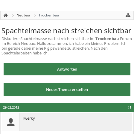
Neubau
Trockenbau
Spachtelmasse nach streichen sichtbar
Diskutiere
Spachtelmasse nach streichen sichtbar
im
Trockenbau
Forum
im Bereich Neubau; Hallo zusammen, ich habe ein kleines Problem. Ich
bin gerade dabei meine Rigipswände zu streichen. Nach den
Spachtelarbeiten habe ich...
Antworten
Neues Thema erstellen
29.02.2012
#1
Twerky