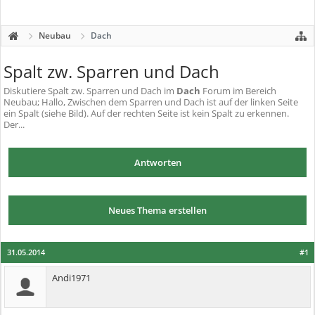
Neubau
Dach
Spalt zw. Sparren und Dach
Diskutiere
Spalt zw. Sparren und Dach
im
Dach
Forum im Bereich
Neubau; Hallo, Zwischen dem Sparren und Dach ist auf der linken Seite
ein Spalt (siehe Bild). Auf der rechten Seite ist kein Spalt zu erkennen.
Der...
Antworten
Neues Thema erstellen
31.05.2014
#1
Andi1971