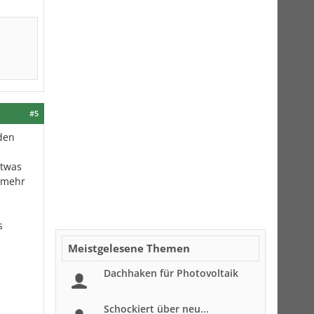
#5
den
etwas
r mehr
s
Meistgelesene Themen
Dachhaken für Photovoltaik
Schockiert über neu...