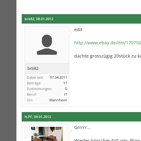
brb82
,
08.01.2012
edit
http://www.ebay.de/itm/170750
dachte grosszügig 20stück zu k
brb82
Dabei seit:
07.04.2011
Beiträge:
17
Zustimmungen:
0
Beruf:
IT
Ort:
Mannheim
H.PF
,
09.01.2012
Grrrrr...
Wieder typischer Fall von: Planu