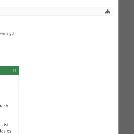
ir eigtl
#1
nach
 ist.
das es