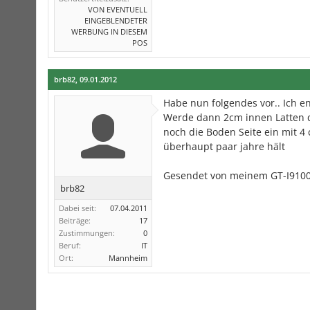
VON EVENTUELL
EINGEBLENDETER
WERBUNG IN DIESEM
POS
brb82
,
09.01.2012
Habe nun folgendes vor.. Ich e
Werde dann 2cm innen Latten q
noch die Boden Seite ein mit 
überhaupt paar jahre hält
Gesendet von meinem GT-I9100
brb82
Dabei seit:
07.04.2011
Beiträge:
17
Zustimmungen:
0
Beruf:
IT
Ort:
Mannheim