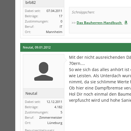
brb82
Dabei seit:
07.04.2011
Schnäppchen:
Beiträge:
17
Zustimmungen:
0
>>
Das Bauherren-Handbuch
Beruf:
IT
Ort:
Mannheim
Neutal
,
09.01.2012
Mit der nicht ausreichenden D
70ern....
So wie sich das alles anhört is
wie Leisten. Als Unterdach wur
nimmt, da sie schlimme Werte h
Ob hier eine Dampfbremse vera
Neutal
Hol Dir noch einmal den Baumei
verpfuscht wird und hohe Sani
Dabei seit:
12.12.2011
Beiträge:
4.182
Zustimmungen:
5
Beruf:
Zimmermeister
Ort:
Lüneburg
Benutzertitelzusatz: