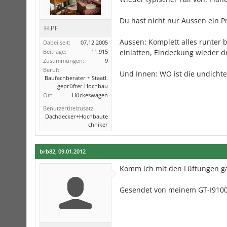
Du hast nicht nur Aussen ein P
H.PF
Aussen: Komplett alles runter b
Dabei seit:
07.12.2005
Beiträge:
11.915
einlatten, Eindeckung wieder d
Zustimmungen:
9
Beruf:
Und Innen: WO ist die undichte
Baufachberater + Staatl.
geprüfter Hochbau
Ort:
Hückeswagen
Benutzertitelzusatz:
Dachdecker+Hochbaute
chniker
brb82
,
09.01.2012
Komm ich mit den Lüftungen gar
Gesendet von meinem GT-I9100