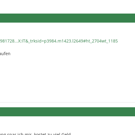
981728...X:IT&_trksid=p3984.m1423.l2649#ht_2704wt_1185
aufen
ng spar ich mir, kostet zu viel Geld...