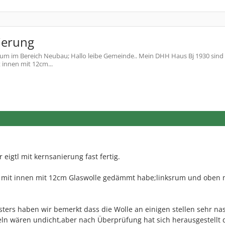
ierung
um im Bereich Neubau; Hallo leibe Gemeinde.. Mein DHH Haus Bj 1930 sind w
 innen mit 12cm...
eigtl mit kernsanierung fast fertig.
h mit innen mit 12cm Glaswolle gedämmt habe;linksrum und oben 
ters haben wir bemerkt dass die Wolle an einigen stellen sehr nass
eln wären undicht,aber nach Überprüfung hat sich herausgestellt 