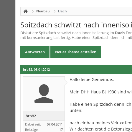
Neubau
Dach
Spitzdach schwitzt nach innenisol
Diskutiere
Spitzdach schwitzt nach innenisolierung
im
Dach
For
mit kernsanierung fast fertig. Habe einen Spitzdach denn ich mit
Antworten
Neues Thema erstellen
brb82
,
08.01.2012
Hallo leibe Gemeinde..
Mein DHH Haus Bj 1930 sind wir 
Habe einen Spitzdach denn ic
unten;
brb82
nach einbau meines Veluxx fens
Dabei seit:
07.04.2011
Wir dachten erst die Betonzieg
Beiträge:
17