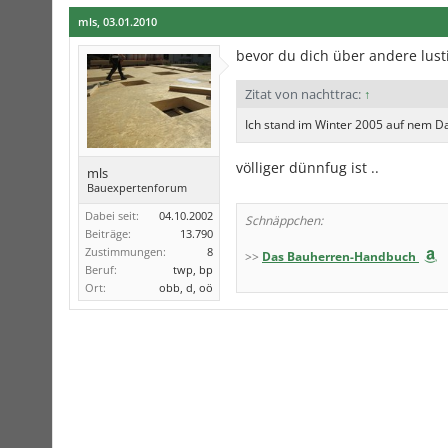
mls
,
03.01.2010
bevor du dich über andere lust
Zitat von nachttrac:
↑
Ich stand im Winter 2005 auf nem 
völliger dünnfug ist ..
mls
Bauexpertenforum
Dabei seit:
04.10.2002
Schnäppchen:
Beiträge:
13.790
Zustimmungen:
8
>>
Das Bauherren-Handbuch
Beruf:
twp, bp
Ort:
obb, d, oö