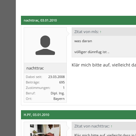
nachttrac
,
03.01.2010
Zitat von mls:
↑
was daran
völliger dünnfug ist ..
Klär mich bitte auf, vielleicht
nachttrac
Dabei seit:
23.03.2008
Beiträge:
695
Zustimmungen:
1
Beruf:
Dipl. Ing.
Ort:
Bayern
H.PF
,
03.01.2010
Zitat von nachttrac:
↑
Klär mich bitte auf, vielleicht dass