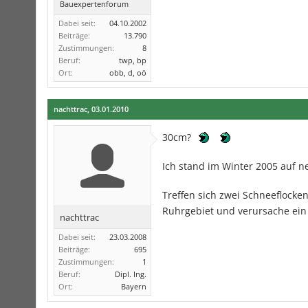
Bauexpertenforum
Dabei seit:
04.10.2002
Beiträge:
13.790
Zustimmungen:
8
Beruf:
twp, bp
Ort:
obb, d, oö
nachttrac
,
03.01.2010
30cm?
Ich stand im Winter 2005 auf 
Treffen sich zwei Schneeflocken.
Ruhrgebiet und verursache ei
nachttrac
Dabei seit:
23.03.2008
Beiträge:
695
Zustimmungen:
1
Beruf:
Dipl. Ing.
Ort:
Bayern